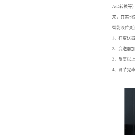
A/D转换
来，其实也
智能液位变
1、在变送
2、变送器加
3、反复以
4、调节完