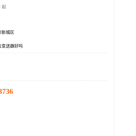
 起
市新城区
位变送器好吗
3736