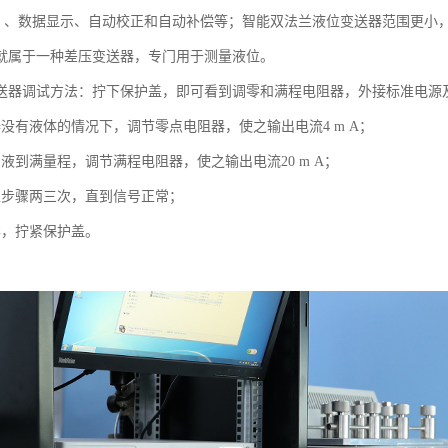
等）、数据显示、自动校正和自动补偿等；智能双法兰液位变送器范围更小
就属于一种差压变送器，专门用于测量液位。
送器调试方法：拧下保护盖，即可看到调零和满程电阻器，外接标准电源及电
器没有液体的情况下，调节零点电阻器，使之输出电流4 m A；
液到满量程，调节满程电阻器，使之输出电流20 m A；
上步骤两三次，直到信号正常；
毕，拧紧保护盖。