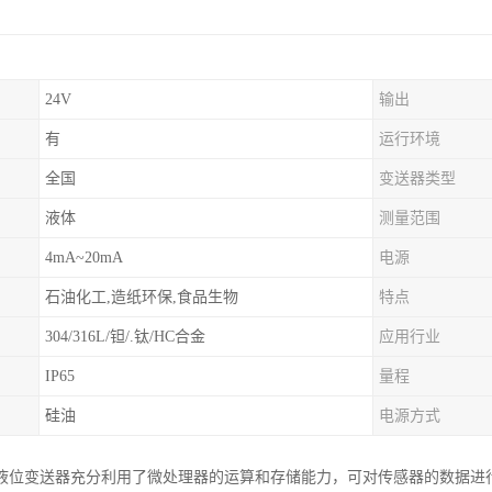
24V
输出
有
运行环境
全国
变送器类型
液体
测量范围
4mA~20mA
电源
石油化工,造纸环保,食品生物
特点
304/316L/钽/.钛/HC合金
应用行业
IP65
量程
硅油
电源方式
液位变送器充分利用了微处理器的运算和存储能力，可对传感器的数据进