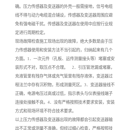
确。压力传感器及变送器的外壳一般需接地，信号电缆
线不得与动力电缆混合铺设，传感器及变送器周围应避
免有强电磁干扰。传感器及变送器在使用中应按行业规
定进行周期检定。
现场故障检查施工现场出现的故障，绝大多数是由于压
力传感器使用和安装方法不当引起的，归纳起来有几个
方面。1．一次元件（孔板、远传测量接头等）堵塞或安
装形式不对，取压点不合理。 2．引压管泄漏或堵塞，
充液管里有残存气体或充气管里有残存液体，变送器过
程法兰中存有沉积物，形成测量死区。3．变送器接线不
正确，电源电压过高或过低，指示表头与仪表接线端子
连接处接触不良。4．没有严格按照技术要求安装，安装
方式和现场环境不符合技术要求。
以上压力传感器及变送器出现的故障都会引起变送器输
出不正常或测量不准确，但经过细心检查，严格按照技