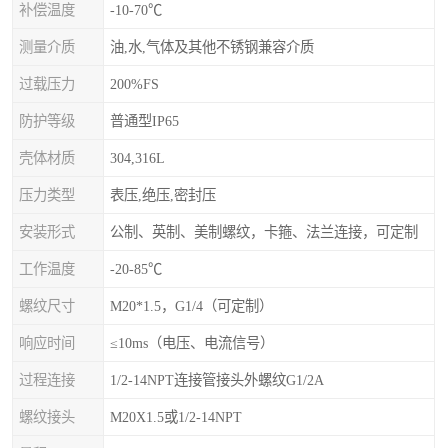
补偿温度
-10-70℃
测量介质
油,水,气体及其他不锈钢兼容介质
过载压力
200%FS
防护等级
普通型IP65
壳体材质
304,316L
压力类型
表压,绝压,密封压
安装形式
公制、英制、美制螺纹，卡箍、法兰连接，可定制
工作温度
-20-85℃
螺纹尺寸
M20*1.5，G1/4（可定制）
响应时间
≤10ms（电压、电流信号）
过程连接
1/2-14NPT连接管接头外螺纹G1/2A
螺纹接头
M20X1.5或1/2-14NPT