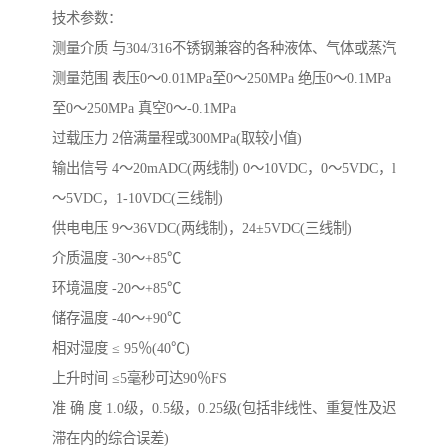
技术参数：
测量介质 与304/316不锈钢兼容的各种液体、气体或蒸汽
测量范围 表压0～0.01MPa至0～250MPa 绝压0～0.1MPa
至0～250MPa 真空0～-0.1MPa
过载压力 2倍满量程或300MPa(取较小值)
输出信号 4～20mADC(两线制) 0～10VDC，0～5VDC，l
～5VDC，1-10VDC(三线制)
供电电压 9～36VDC(两线制)，24±5VDC(三线制)
介质温度 -30～+85℃
环境温度 -20～+85℃
储存温度 -40～+90℃
相对湿度 ≤ 95％(40℃)
上升时间 ≤5毫秒可达90％FS
准 确 度 1.0级，0.5级，0.25级(包括非线性、重复性及迟
滞在内的综合误差)