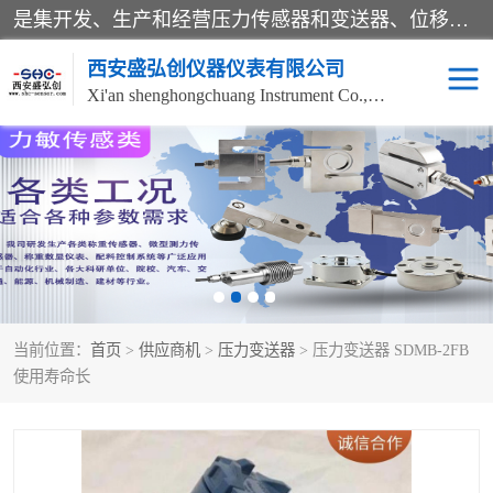
是集开发、生产和经营压力传感器和变送器、位移传感器和变送器、流量传感器和变送器、称重传感器和变送器、测力传感器和变送器、温湿度传感器和变送器、扭矩传感器、智能数显控制仪表等产品的化高新技术企业。
西安盛弘创仪器仪表有限公司
Xi'an shenghongchuang Instrument Co., Ltd
称重传感器
超声波流量计
压力变送器
通用型压力变送器
液位变送器
流量计
当前位置：
首页
>
供应商机
>
压力变送器
> 压力变送器 SDMB-2FB
位移传感器
差压变送器
使用寿命长