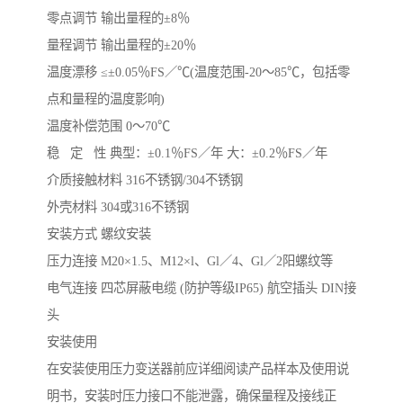
零点调节 输出量程的±8％
量程调节 输出量程的±20％
温度漂移 ≤±0.05％FS／℃(温度范围-20～85℃，包括零
点和量程的温度影响)
温度补偿范围 0～70℃
稳 定 性 典型：±0.1％FS／年 大：±0.2％FS／年
介质接触材料 316不锈钢/304不锈钢
外壳材料 304或316不锈钢
安装方式 螺纹安装
压力连接 M20×1.5、M12×l、Gl／4、Gl／2阳螺纹等
电气连接 四芯屏蔽电缆 (防护等级IP65) 航空插头 DIN接
头
安装使用
在安装使用压力变送器前应详细阅读产品样本及使用说
明书，安装时压力接口不能泄露，确保量程及接线正