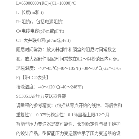
L=65000000/(RC)-(C1+10000)/C
L=长度(m和ft)
R=阻抗(，包括电源阻抗)
C=电缆电容(pF/m或pF/ft)
C1=大并联电容(pF/m或pF/ft)
阻尼时间常数：放大器部件和膜盒的阻尼时间常数之
和。放大器部件阻尼时间常数在0.2～64秒范围内可调。
环境温度：-40～85℃(-40～185?F) -30～80℃(-22～176?
F)【带LCD表头】
接液温度：-40～120℃(-40～248?F)
SC3051AP压力变送器性能
调量程的参考精度：(包括从零点开始的线性、滞后性和
重复性)： 0.075％稳定性：0.1％量程上限/12个月
智能型压力变送器是高可靠性、长期稳定性与易于维护
的设计产品，型智能压力变送器继承了压力变送器的设