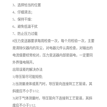
3、选择恰当的位置
4、仔细清洁；
5、保持干燥：
6、避免低温干扰
7、防止压力过载
8压力变送器要求每周检查一次，每个月检验一次，主要
是清除仪器内的灰尘，对电器元件认真检查，对输出的
电流值要经常校对，压力变送器内部是弱电，一定要同
外界强电隔开。
出现误差的解决办法
1)导压管尽可能短些;
2)当测量液体或蒸汽时，导压管向连接到工艺管道，其
斜度应不小于1/12;
3)对于气体测量时，导压管向下连接到工艺管道，其斜
度应不小于1/12;