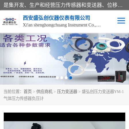
是集开发、生产和经营压力传感器和变送器、位移传感器和变送器、流量传感器和变送器、称重传感器和变送器、测力传感器和变送器、温湿度传感器和变送器、扭矩传感器、智能数显控制仪表等产品的化高新技术企业。
西安盛弘创仪器仪表有限公司
Xi'an shenghongchuang Instrument Co., Ltd
称重传感器
超声波流量计
压力变送器
通用型压力变送器
液位变送器
流量计
当前位置：
首页
>
供应商机
>
压力变送器
> 盛弘创压力变送器YM-1
位移传感器
差压变送器
气体压力传感器负压计