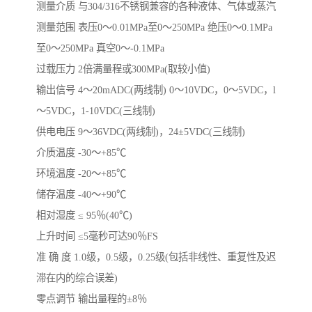
测量介质 与304/316不锈钢兼容的各种液体、气体或蒸汽
测量范围 表压0～0.01MPa至0～250MPa 绝压0～0.1MPa
至0～250MPa 真空0～-0.1MPa
过载压力 2倍满量程或300MPa(取较小值)
输出信号 4～20mADC(两线制) 0～10VDC，0～5VDC，l
～5VDC，1-10VDC(三线制)
供电电压 9～36VDC(两线制)，24±5VDC(三线制)
介质温度 -30～+85℃
环境温度 -20～+85℃
储存温度 -40～+90℃
相对湿度 ≤ 95％(40℃)
上升时间 ≤5毫秒可达90％FS
准 确 度 1.0级，0.5级，0.25级(包括非线性、重复性及迟
滞在内的综合误差)
零点调节 输出量程的±8％