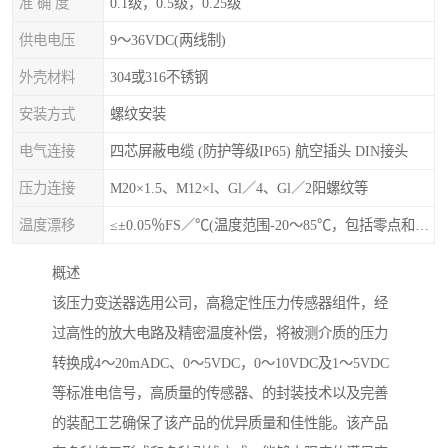
准 确 度
0.1级，0.5级，0.25级
供电电压
9～36VDC(两线制)
外壳材料
304或316不锈钢
安装方式
螺纹安装
电气连接
四芯屏蔽电缆 (防护等级IP65) 航空插头 DIN接头
压力连接
M20×1.5、M12×l、Gl／4、Gl／2阳螺纹等
温度漂移
≤±0.05％FS／℃(温度范围-20～85℃，包括零点和量程的温度影响)
概述
该压力变送器选用公司，高稳定性压力传感器组件，经
过高性的放大电路及精密温度补偿，将被测介质的压力
转换成4～20mADC、0～5VDC，0～10VDC及1～5VDC
等标准电信号，高质量的传感器、的封装技术以及完善
的装配工艺确保了该产品的优异质量和佳性能。该产品