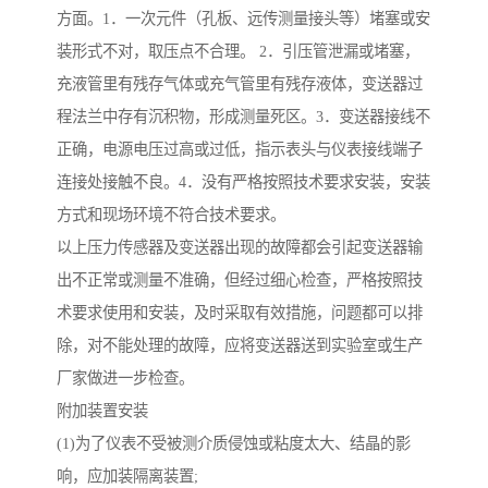
方面。1．一次元件（孔板、远传测量接头等）堵塞或安
装形式不对，取压点不合理。 2．引压管泄漏或堵塞，
充液管里有残存气体或充气管里有残存液体，变送器过
程法兰中存有沉积物，形成测量死区。3．变送器接线不
正确，电源电压过高或过低，指示表头与仪表接线端子
连接处接触不良。4．没有严格按照技术要求安装，安装
方式和现场环境不符合技术要求。
以上压力传感器及变送器出现的故障都会引起变送器输
出不正常或测量不准确，但经过细心检查，严格按照技
术要求使用和安装，及时采取有效措施，问题都可以排
除，对不能处理的故障，应将变送器送到实验室或生产
厂家做进一步检查。
附加装置安装
(1)为了仪表不受被测介质侵蚀或粘度太大、结晶的影
响，应加装隔离装置;