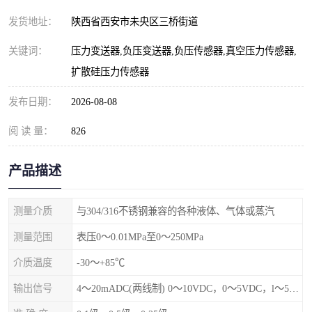
发货地址：
陕西省西安市未央区三桥街道
关键词：
压力变送器,负压变送器,负压传感器,真空压力传感器,
扩散硅压力传感器
发布日期：
2026-08-08
阅 读 量：
826
产品描述
测量介质
与304/316不锈钢兼容的各种液体、气体或蒸汽
测量范围
表压0～0.01MPa至0～250MPa
介质温度
-30～+85℃
输出信号
4～20mADC(两线制) 0～10VDC，0～5VDC，l～5VDC，1-10VDC(三线制)