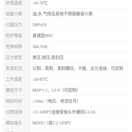
补偿温度
-10-70℃
测量介质
油,水,气体及其他不锈钢兼容介质
过载压力
200%FS
防护等级
普通型IP65
壳体材质
304,316L
压力类型
表压,绝压,密封压
安装形式
公制、英制、美制螺纹，卡箍、法兰连接，可定制
工作温度
-20-85℃
螺纹尺寸
M20*1.5，G1/4（可定制）
响应时间
≤10ms（电压、电流信号）
过程连接
1/2-14NPT连接管接头外螺纹G1/2A
螺纹接头
M20X1.5或1/2-14NPT