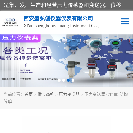
是集开发、生产和经营压力传感器和变送器、位移传感器和变送器、流量传感器和变送器、称重传感器和变送器、测力传感器和变送器、温湿度传感器和变送器、扭矩传感器、智能数显控制仪表等产品的化高新技术企业。
西安盛弘创仪器仪表有限公司
Xi'an shenghongchuang Instrument Co., Ltd
称重传感器
超声波流量计
压力变送器
通用型压力变送器
液位变送器
流量计
当前位置：
首页
>
供应商机
>
压力变送器
> 压力变送器 GT100 结构
位移传感器
差压变送器
简单