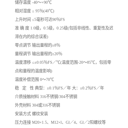
储存温度 -40～+90℃
相对湿度 ≤ 95％(40℃)
上升时间 ≤5毫秒可达90％FS
准 确 度 1.0级，0.5级，0.25级(包括非线性、重复性及迟
滞在内的综合误差)
零点调节 输出量程的±8％
量程调节 输出量程的±20％
温度漂移 ≤±0.05％FS／℃(温度范围-20～85℃，包括零
点和量程的温度影响)
温度补偿范围 0～70℃
稳 定 性 典型：±0.1％FS／年 大：±0.2％FS／年
介质接触材料 316不锈钢/304不锈钢
外壳材料 304或316不锈钢
安装方式 螺纹安装
压力连接 M20×1.5、M12×l、Gl／4、Gl／2阳螺纹等