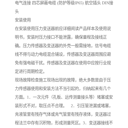
电气连接 四芯屏蔽电缆 (防护等级IP65) 航空插头 DIN接
头
安装使用
在安装使用压力变送器前应详细阅读产品样本及使用说
明书，安装时压力接口不能泄露，确保量程及接线正
确。压力传感器及变送器的外壳一般需接地，信号电缆
线不得与动力电缆混合铺设，传感器及变送器周围应避
免有强电磁干扰。传感器及变送器在使用中应按行业规
定进行周期检定。
现场故障检查施工现场出现的故障，绝大多数是由于压
力传感器使用和安装方法不当引起的，归纳起来有几个
方面。1．一次元件（孔板、远传测量接头等）堵塞或安
装形式不对，取压点不合理。 2．引压管泄漏或堵塞，
充液管里有残存气体或充气管里有残存液体，变送器过
程法兰中存有沉积物，形成测量死区。3．变送器接线不