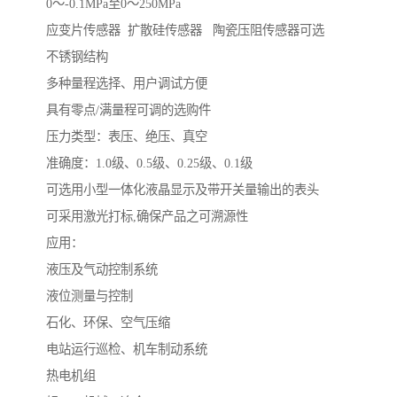
0～-0.1MPa至0～250MPa
应变片传感器 扩散硅传感器 陶瓷压阻传感器可选
不锈钢结构
多种量程选择、用户调试方便
具有零点/满量程可调的选购件
压力类型：表压、绝压、真空
准确度：1.0级、0.5级、0.25级、0.1级
可选用小型一体化液晶显示及带开关量输出的表头
可采用激光打标,确保产品之可溯源性
应用：
液压及气动控制系统
液位测量与控制
石化、环保、空气压缩
电站运行巡检、机车制动系统
热电机组