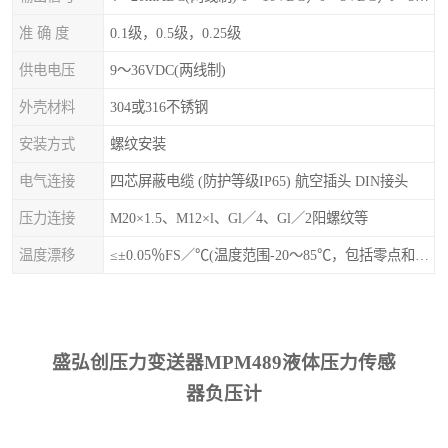
准 确 度
0.1级，0.5级，0.25级
供电电压
9～36VDC(两线制)
外壳材料
304或316不锈钢
安装方式
螺纹安装
电气连接
四芯屏蔽电缆 (防护等级IP65) 航空插头 DIN接头
压力连接
M20×1.5、M12×l、Gl／4、Gl／2阳螺纹等
温度漂移
≤±0.05％FS／℃(温度范围-20～85℃，包括零点和量程的温度影响)
盛弘创压力变送器MPM489液体压力传感
器负压计