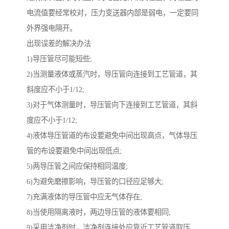
电流值要经常校对，压力变送器内部是弱电，一定要同
外界强电隔开。
出现误差的解决办法
1)导压管尽可能短些;
2)当测量液体或蒸汽时，导压管向连接到工艺管道，其
斜度应不小于1/12;
3)对于气体测量时，导压管向下连接到工艺管道，其斜
度应不小于1/12;
4)液体导压管道的布设要避免中间出现高点，气体导压
管的布设要避免中间出现低点;
5)两导压管之间应保持相同温度;
6)为避免磨擦影响，导压管的口径应足够大;
7)充满液体的导压管中应无气体存在;
8)当使用隔离液时，两边导压管的液体要相同;
9)采用洁净剂时，洁净剂连接处应靠近工艺管道取压