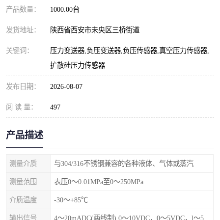
产品数量：
1000.00台
发货地址：
陕西省西安市未央区三桥街道
关键词：
压力变送器,负压变送器,负压传感器,真空压力传感器,
扩散硅压力传感器
发布日期：
2026-08-07
阅 读 量：
497
产品描述
测量介质
与304/316不锈钢兼容的各种液体、气体或蒸汽
测量范围
表压0～0.01MPa至0～250MPa
介质温度
-30～+85℃
输出信号
4～20mADC(两线制) 0～10VDC，0～5VDC，l～5VDC，1-10VDC(三线制)