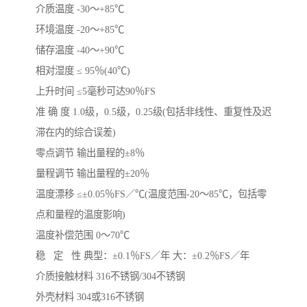
介质温度 -30～+85℃
环境温度 -20～+85℃
储存温度 -40～+90℃
相对湿度 ≤ 95％(40℃)
上升时间 ≤5毫秒可达90％FS
准 确 度 1.0级，0.5级，0.25级(包括非线性、重复性及迟
滞在内的综合误差)
零点调节 输出量程的±8％
量程调节 输出量程的±20％
温度漂移 ≤±0.05％FS／℃(温度范围-20～85℃，包括零
点和量程的温度影响)
温度补偿范围 0～70℃
稳 定 性 典型：±0.1％FS／年 大：±0.2％FS／年
介质接触材料 316不锈钢/304不锈钢
外壳材料 304或316不锈钢