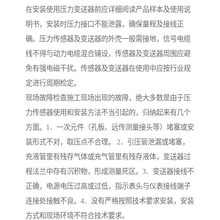
在安装使用压力变送器前应详细阅读产品样本及使用说
明书，安装时压力接口不能泄露，确保量程及接线正
确。压力传感器及变送器的外壳一般需接地，信号电缆
线不得与动力电缆混合铺设，传感器及变送器周围应避
免有强电磁干扰。传感器及变送器在使用中应按行业规
定进行周期检定。
现场故障检查施工现场出现的故障，绝大多数是由于压
力传感器使用和安装方法不当引起的，归纳起来有几个
方面。1．一次元件（孔板、远传测量接头等）堵塞或安
装形式不对，取压点不合理。 2．引压管泄漏或堵塞，
充液管里有残存气体或充气管里有残存液体，变送器过
程法兰中存有沉积物，形成测量死区。3．变送器接线不
正确，电源电压过高或过低，指示表头与仪表接线端子
连接处接触不良。4．没有严格按照技术要求安装，安装
方式和现场环境不符合技术要求。