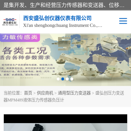
是集开发、生产和经营压力传感器和变送器、位移传感器和变送器、流量传感器和变送器、称重传感器和变送器、测力传感器和变送器、温湿度传感器和变送器、扭矩传感器、智能数显控制仪表等产品的化高新技术企业。
西安盛弘创仪器仪表有限公司
Xi'an shenghongchuang Instrument Co., Ltd
称重传感器
超声波流量计
压力变送器
通用型压力变送器
液位变送器
流量计
当前位置：
首页
>
供应商机
>
通用型压力变送器
> 盛弘创压力变送
位移传感器
差压变送器
器MPM489液体压力传感器负压计