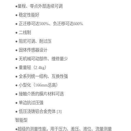
●量程、零点外部连续可调
● 稳定性能好
● 正迁移可达500%、负迁移可达600%
● 二线制
● 阻尼可调、耐过压
● 固体传感器设计
● 无机械可动部件、维修量少
● 重量轻（2.4kg）
● 全系列统一结构、互换性强
● 小型化（166mm总高）
● 接触介质的膜片材料可选
● 单边抗过压强
● 低压浇铸铝合金壳体 [3]
智能型
●超级的测量性能，用于压力、差压、液位、流量测量