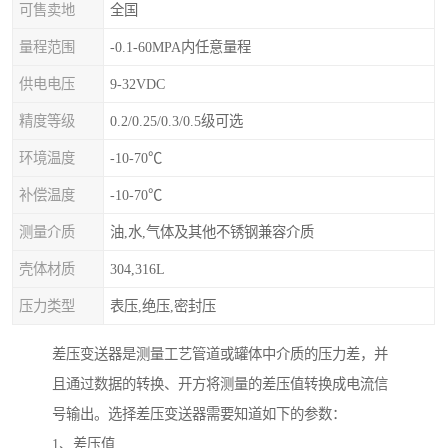
可售卖地
全国
量程范围
-0.1-60MPA内任意量程
供电电压
9-32VDC
精度等级
0.2/0.25/0.3/0.5级可选
环境温度
-10-70℃
补偿温度
-10-70℃
测量介质
油,水,气体及其他不锈钢兼容介质
壳体材质
304,316L
压力类型
表压,绝压,密封压
差压变送器是测量工艺管道或罐体中介质的压力差，并
且通过数据的转换、开方将测量的差压值转换成电流信
号输出。选择差压变送器需要知道如下的参数：
1、差压值