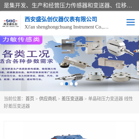
是集开发、生产和经营压力传感器和变送器、位移传感器和变送器、流量传感器和变送器、称重传感器和变送器、测力传感器和变送器、温湿度传感器和变送器、扭矩传感器、智能数显控制仪表等产品的化高新技术企业。
西安盛弘创仪器仪表有限公司
Xi'an shenghongchuang Instrument Co., Ltd
称重传感器
超声波流量计
压力变送器
通用型压力变送器
液位变送器
流量计
当前位置：
首页
>
供应商机
>
差压变送器
> 单晶硅压力变送器 线性
位移传感器
差压变送器
好差压变送器