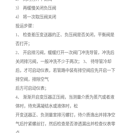
3） 再缓慢关闭负压阀
4） 将一次取压阀关闭
投运步骤：
1、 检查差压变送器的正、负压阀是否关闭，平衡阀是
否打开；
2、 开启排污阀，缓缓打开一次阀门冲洗导管，冲洗后
关闭排污阀，一般冲洗不少于两次； 3、 待导管冷却
后，才可启动仪表，若管路中装有排空阀应先开启一下
排空阀，排除空气
后方可启动仪表；
4、 渐渐开启变压器正压阀，当测量介质为蒸汽或者液
体时，待充满凝结水或液体时，松
开变送器正、负测量室排污螺钉，待介质逸出并排净空
气后拧紧螺丝钉，然后检查是否渗透漏出并检查仪表零
点。