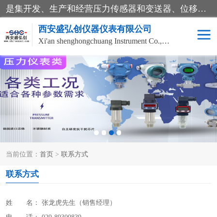
是集开发、生产和经营压力传感器和变送器、位移传感器和变送器、流量传感器和变送器、称重传感器和变送器、测力传感器和变送器、温湿度传感器和变送器、扭矩传感器、智能数显控制仪表等产品的化高新技术企业。
西安盛弘创仪器仪表有限公司
Xi'an shenghongchuang Instrument Co., Ltd
称重传感器
超声波流量计
压力变送器
通用型压力变送器
液位变送器
流量计
当前位置：
首页
>
联系方式
位移传感器
差压变送器
联系方式
姓 名： 张龙虎
先生
（销售经理）