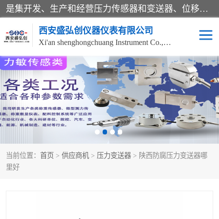
是集开发、生产和经营压力传感器和变送器、位移传感器和变送器、流量传感器和变送器、称重传感器和变送器、测力传感器和变送器、温湿度传感器和变送器、扭矩传感器、智能数显控制仪表等产品的化高新技术企业。
西安盛弘创仪器仪表有限公司
Xi'an shenghongchuang Instrument Co., Ltd
称重传感器
超声波流量计
压力变送器
通用型压力变送器
液位变送器
流量计
当前位置：
首页
>
供应商机
>
压力变送器
> 陕西防腐压力变送器哪
位移传感器
差压变送器
里好