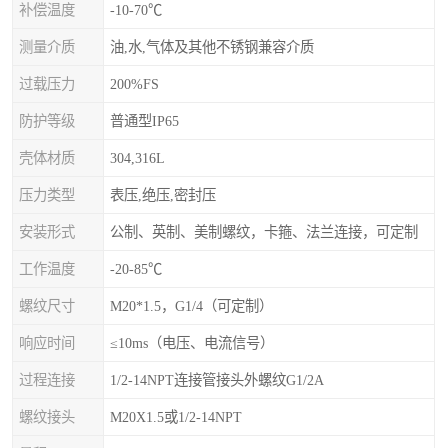
补偿温度
-10-70℃
测量介质
油,水,气体及其他不锈钢兼容介质
过载压力
200%FS
防护等级
普通型IP65
壳体材质
304,316L
压力类型
表压,绝压,密封压
安装形式
公制、英制、美制螺纹，卡箍、法兰连接，可定制
工作温度
-20-85℃
螺纹尺寸
M20*1.5，G1/4（可定制）
响应时间
≤10ms（电压、电流信号）
过程连接
1/2-14NPT连接管接头外螺纹G1/2A
螺纹接头
M20X1.5或1/2-14NPT