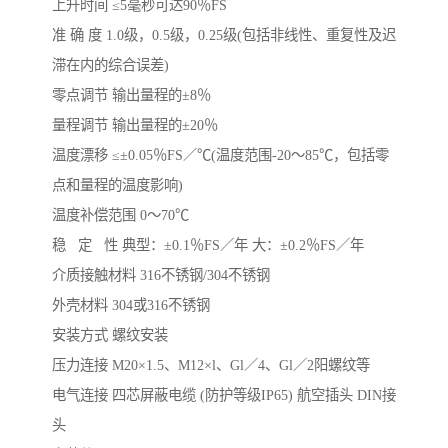
上升时间 ≤5毫秒可达90％FS
准 确 度 1.0级，0.5级，0.25级(包括非线性、重复性及迟
滞在内的综合误差)
零点调节 输出量程的±8％
量程调节 输出量程的±20％
温度漂移 ≤±0.05％FS／℃(温度范围-20～85℃，包括零
点和量程的温度影响)
温度补偿范围 0～70℃
稳 定 性 典型：±0.1％FS／年 大：±0.2％FS／年
介质接触材料 316不锈钢/304不锈钢
外壳材料 304或316不锈钢
安装方式 螺纹安装
压力连接 M20×1.5、M12×l、Gl／4、Gl／2阳螺纹等
电气连接 四芯屏蔽电缆 (防护等级IP65) 航空插头 DIN接
头