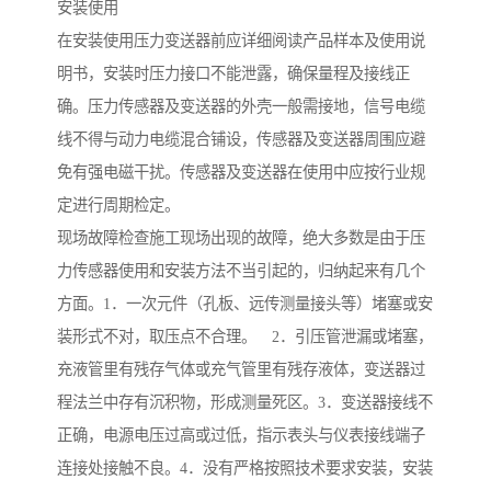
安装使用
在安装使用压力变送器前应详细阅读产品样本及使用说
明书，安装时压力接口不能泄露，确保量程及接线正
确。压力传感器及变送器的外壳一般需接地，信号电缆
线不得与动力电缆混合铺设，传感器及变送器周围应避
免有强电磁干扰。传感器及变送器在使用中应按行业规
定进行周期检定。
现场故障检查施工现场出现的故障，绝大多数是由于压
力传感器使用和安装方法不当引起的，归纳起来有几个
方面。1．一次元件（孔板、远传测量接头等）堵塞或安
装形式不对，取压点不合理。 2．引压管泄漏或堵塞，
充液管里有残存气体或充气管里有残存液体，变送器过
程法兰中存有沉积物，形成测量死区。3．变送器接线不
正确，电源电压过高或过低，指示表头与仪表接线端子
连接处接触不良。4．没有严格按照技术要求安装，安装