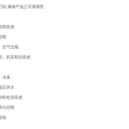
打标,确保产品之可溯源性
控制系统
控制
、空气压缩
检、机车制动系统
、冶金
恒压供水
制和检测系统
测与控制
校验