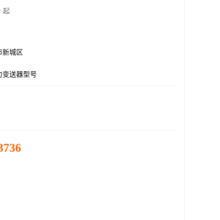
 起
市新城区
力变送器型号
3736