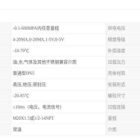
-0.1-600MPA内任意量程
供电电压
4-20MA,0-20MA,1-5V,0-5V
精度等级
-10-70℃
补偿温度
油,水,气体及其他不锈钢兼容介质
过载压力
普通型IP65
壳体材质
表压,绝压,密封压
安装形式
-20-85℃
螺纹尺寸
≤10ms（电压、电流信号）
过程连接
M20X1.5或1/2-14NPT
量程
常温
介质