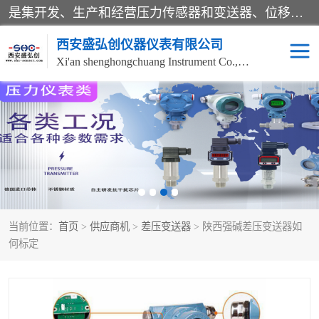
是集开发、生产和经营压力传感器和变送器、位移传感器和变送器、流量传感器和变送器、称重传感器和变送器、测力传感器和变送器、温湿度传感器和变送器、扭矩传感器、智能数显控制仪表等产品的化高新技术企业。
西安盛弘创仪器仪表有限公司
Xi'an shenghongchuang Instrument Co., Ltd
称重传感器
超声波流量计
压力变送器
通用型压力变送器
液位变送器
流量计
当前位置：
首页
>
供应商机
>
差压变送器
> 陕西强碱差压变送器如
位移传感器
差压变送器
何标定