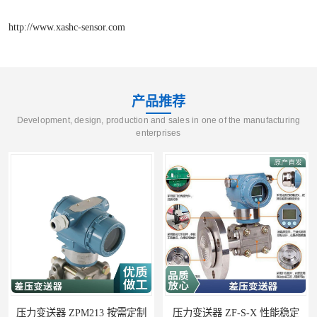
http://www.xashc-sensor.com
产品推荐
Development, design, production and sales in one of the manufacturing
enterprises
变送器 ZPM213 按需定制
压力变送器 ZF-S-X 性能稳定