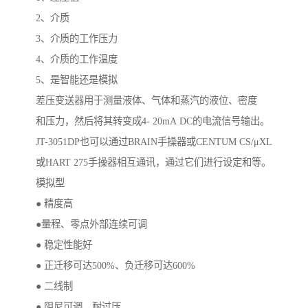
2、介质
3、介质的工作压力
4、介质的工作温度
5、是智能还是模拟
差压变送器用于测量液体、气体和蒸汽的液位、密度
和压力，然后将其转变成4- 20mA DC的电流信号输出。
JT-3051DP也可以通过BRAIN手操器或CENTUM CS/μXL
或HART 275手操器相互通讯，通过它们进行设定和等。
模拟型
● 精度高
●量程、零点外部连续可调
● 稳定性能好
● 正迁移可达500%、负迁移可达600%
● 二线制
● 阻尼可调、耐过压