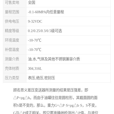
可售卖地
全国
量程范围
-0.1-60MPA内任意量程
供电电压
9-32VDC
精度等级
0.2/0.25/0.3/0.5级可选
环境温度
-10-70℃
补偿温度
-10-70℃
测量介质
油,水,气体及其他不锈钢兼容介质
壳体材质
304,316L
压力类型
表压,绝压,密封压
顾名思义差压变送器所测量的结果是压强差，即
△P=ρg△h。而由于油罐往往是圆柱形，其截面圆的面
积S是不变的，那么，重力G=△P·S=ρg△h·S，S不变，
G与△P成正相关。即只要准确地检测出△P值，与液位