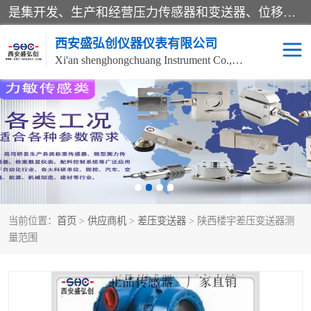
是集开发、生产和经营压力传感器和变送器、位移传感器和变送器、流量传感器和变送器、称重传感器和变送器、测力传感器和变送器、温湿度传感器和变送器、扭矩传感器、智能数显控制仪表等产品的化高新技术企业。
西安盛弘创仪器仪表有限公司
Xi'an shenghongchuang Instrument Co., Ltd
称重传感器
超声波流量计
压力变送器
通用型压力变送器
液位变送器
流量计
当前位置：
首页
>
供应商机
>
差压变送器
> 陕西楼宇差压变送器测
位移传感器
差压变送器
量范围