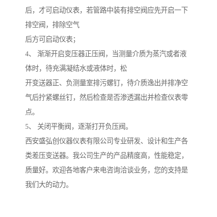
后，才可启动仪表，若管路中装有排空阀应先开启一下
排空阀，排除空气
后方可启动仪表；
4、 渐渐开启变压器正压阀，当测量介质为蒸汽或者液
体时，待充满凝结水或液体时，松
开变送器正、负测量室排污螺钉，待介质逸出并排净空
气后拧紧螺丝钉，然后检查是否渗透漏出并检查仪表零
点。
5、 关闭平衡阀，逐渐打开负压阀。
西安盛弘创仪器仪表有限公司专业研发、设计和生产各
类差压变送器。我公司生产的产品精度高，性能稳定，
质量好。欢迎各地客户来电咨询洽谈业务，您的支持是
我们大的动力。