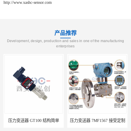
http://www.xashc-sensor.com
产品推荐
Development, design, production and sales in one of the manufacturing
enterprises
压力变送器 GT100 结构简单
压力变送器 7MF1567 接受定制