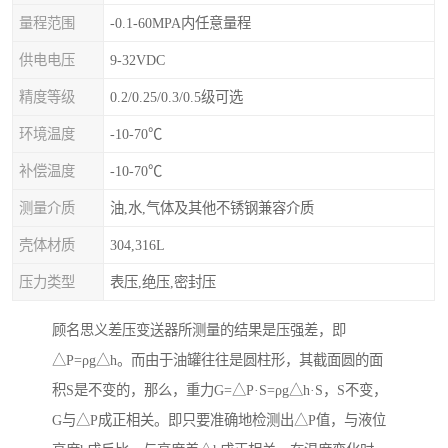
量程范围
-0.1-60MPA内任意量程
供电电压
9-32VDC
精度等级
0.2/0.25/0.3/0.5级可选
环境温度
-10-70℃
补偿温度
-10-70℃
测量介质
油,水,气体及其他不锈钢兼容介质
壳体材质
304,316L
压力类型
表压,绝压,密封压
顾名思义差压变送器所测量的结果是压强差，即
△P=ρg△h。而由于油罐往往是圆柱形，其截面圆的面
积S是不变的，那么，重力G=△P·S=ρg△h·S，S不变，
G与△P成正相关。即只要准确地检测出△P值，与液位