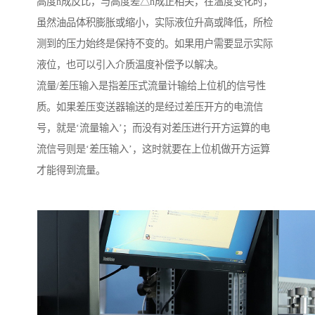
高度h成反比，与高度差△h成正相关，在温度变化时，
虽然油品体积膨胀或缩小，实际液位升高或降低，所检
测到的压力始终是保持不变的。如果用户需要显示实际
液位，也可以引入介质温度补偿予以解决。
流量/差压输入是指差压式流量计输给上位机的信号性
质。如果差压变送器输送的是经过差压开方的电流信
号，就是‘流量输入’；而没有对差压进行开方运算的电
流信号则是‘差压输入’，这时就要在上位机做开方运算
才能得到流量。