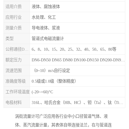
适用介质
液体、腐蚀液体
应用行业
水处理、化工
测量介质
导电液体、浆液
类型
管道式电磁流量计
公称通径DN（mm）
6、8、10、15、20、25、32、40、50、65、80等
额定压力
DN6-DN50 DN65 DN80 DN100-DN150 DN200-DN900等
流速范围
（0~10）m/s自行设定
准确度等级
0.5级或1.0级（整体精度）
工作环境温度
(-20~+60)°C
电极材料
316L、哈氏合金（HB、HC）、钽（Ta）、钛（Ti）、铂（Pt）、碳化钙（WC）、陶瓷
涡街流量计可广泛应用各行业中小口径管道气体、液
体、蒸汽流量计量，其表体自带连接法兰，在与管道连