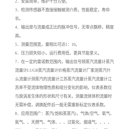
2．安装简单，维护十分方便。
3．检测传感器不直接接触被测介质，性能稳定，寿命
长。
4．输出是与流量成正比的脉冲信号，无零点飘移，精度
高。
5．测量范围宽，量程比可达1：10。
6．压力损失较小，运行费用低，更具节能意义。
7．在一定的雷诺数范围内，输出信号频蒸汽流量计蒸汽
流量计LUGB蒸汽流量计价格蒸汽流量计厂家测蒸汽什
么流量计测蒸汽的流量计江苏蒸汽流量计蒸汽流量计江
苏率不受流体物理性质和组分变化的影响，仪表系数仅
与旋涡发生体的形状和尺寸有关，测量流体体积流量时
无需补偿，调换配件后一般无需重新标定仪表系数。
8．应用范围广：蒸汽(饱和蒸蒸汽)，气体(空气、氧气、
氮气、、天燃气、气体、、、过氧化、烟道气、、、、