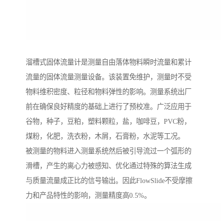
溜槽式固体流量计是测量自由落体物料瞬时流量和累计
流量的固体流量测量设备。该装置免维护，测量时不受
物料维积密度、粒径和物料弹性的影响。测量系统出厂
前在确保良好精度的基础上进行了预校准。广泛应用于
谷物，种子，豆粕，塑料颗粒，盐，咖啡豆，PVC粉，
煤粉，化肥，洗衣粉，木屑，石膏粉，水泥等工况。
被测量的物料进入测量系统然后被引导流过一个弧形的
滑槽，产生的离心力被感知、优化通过特殊的算法生成
与质量流量成正比的信号输出。因此FlowSlide不受摩擦
力和产品特性的影响，测量精度高0.5%。