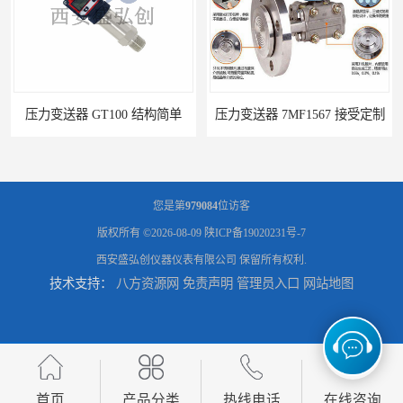
压力变送器 7MF1567 接受定制
压力变送器 ZPM213 按需定制
您是第
979084
位访客
版权所有 ©2026-08-09
陕ICP备19020231号-7
西安盛弘创仪器仪表有限公司
保留所有权利.
技术支持：
八方资源网
免责声明
管理员入口
网站地图
压力变送器 ZF-S-X 性能稳定
压力变送器 P300S 施工方案
首页
产品分类
热线电话
在线咨询