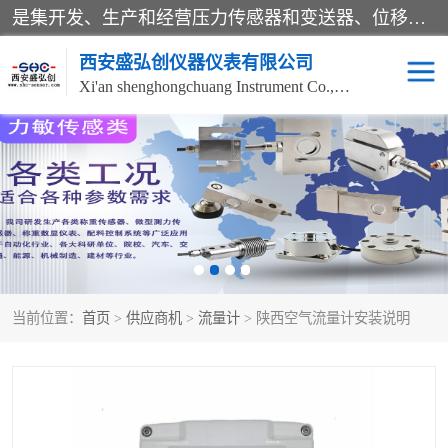
是集开发、生产和经营压力传感器和变送器、位移传感器和变送器、流量传感器和变送器、称重传感器和变送器、测力传感器和变送器、温湿度传感器和变送器、扭矩传感器、智能数显控制仪表等产品的化高新技术企业。
西安盛弘创仪器仪表有限公司
Xi'an shenghongchuang Instrument Co., Ltd
称重传感器
超声波流量计
压力变送器
通用型压力变送器
液位变送器
流量计
当前位置：
首页
>
供应商机
>
流量计
> 陕西空气流量计安装说明
位移传感器
差压变送器