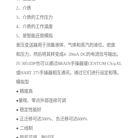
2、介质
3、介质的工作压力
4、介质的工作温度
5、是智能还是模拟
差压变送器用于测量液体、气体和蒸汽的液位、密度
和压力，然后将其转变成4- 20mA DC的电流信号输出。
JT-3051DP也可以通过BRAIN手操器或CENTUM CS/μXL
或HART 275手操器相互通讯，通过它们进行设定和等。
模拟型
● 精度高
●量程、零点外部连续可调
● 稳定性能好
● 正迁移可达500%、负迁移可达600%
● 二线制
● 阻尼可调、耐过压