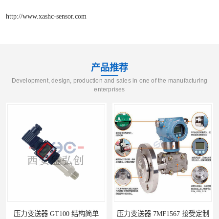
http://www.xashc-sensor.com
产品推荐
Development, design, production and sales in one of the manufacturing
enterprises
压力变送器 7MF1567 接受定制