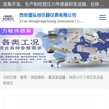
是集开发、生产和经营压力传感器和变送器、位移传感器和变送器、流量传感器和变送器、称重传感器和变送器、测力传感器和变送器、温湿度传感器和变送器、扭矩传感器、智能数显控制仪表等产品的化高新技术企业。
西安盛弘创仪器仪表有限公司
Xi'an shenghongchuang Instrument Co., Ltd
称重传感器
超声波流量计
压力变送器
通用型压力变送器
液位变送器
流量计
当前位置：
首页
>
供应商机
>
差压变送器
> 陕西小尺寸差压变送器
位移传感器
差压变送器
哪里买