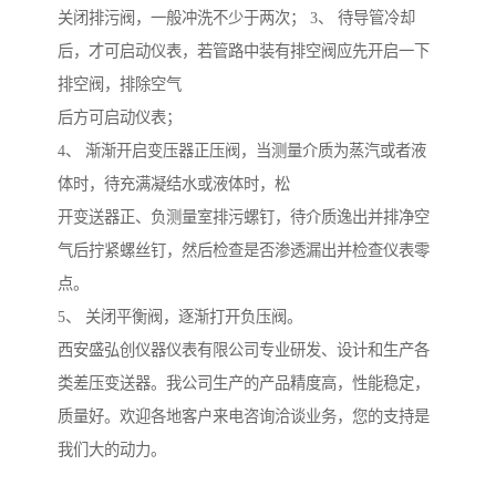
关闭排污阀，一般冲洗不少于两次； 3、 待导管冷却
后，才可启动仪表，若管路中装有排空阀应先开启一下
排空阀，排除空气
后方可启动仪表；
4、 渐渐开启变压器正压阀，当测量介质为蒸汽或者液
体时，待充满凝结水或液体时，松
开变送器正、负测量室排污螺钉，待介质逸出并排净空
气后拧紧螺丝钉，然后检查是否渗透漏出并检查仪表零
点。
5、 关闭平衡阀，逐渐打开负压阀。
西安盛弘创仪器仪表有限公司专业研发、设计和生产各
类差压变送器。我公司生产的产品精度高，性能稳定，
质量好。欢迎各地客户来电咨询洽谈业务，您的支持是
我们大的动力。