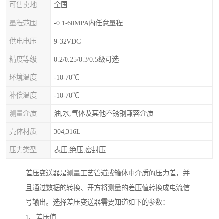
可售卖地
全国
量程范围
-0.1-60MPA内任意量程
供电电压
9-32VDC
精度等级
0.2/0.25/0.3/0.5级可选
环境温度
-10-70℃
补偿温度
-10-70℃
测量介质
油,水,气体及其他不锈钢兼容介质
壳体材质
304,316L
压力类型
表压,绝压,密封压
差压变送器是测量工艺管道或罐体中介质的压力差，并
且通过数据的转换、开方将测量的差压值转换成电流信
号输出。选择差压变送器需要知道如下的参数：
1、差压值