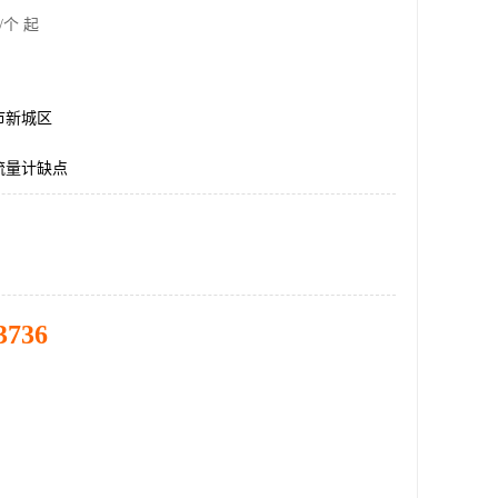
/个 起
市新城区
流量计缺点
3736