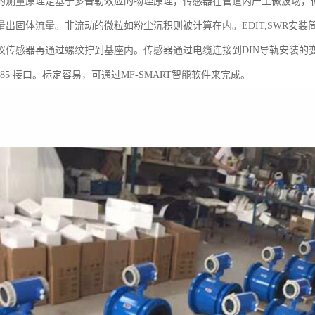
的测量原理是基于多普勒效应的物理原理，传感器在管道内产生微波场，
量出固体流量。非流动的微粒如粉尘沉积则被计算在内。EDIT,SWR安
仪传感器再通过螺纹拧到基座内。传感器通过电缆连接到DIN导轨安装的变
RS485 接口。标定容易，可通过MF-SMART智能软件来完成。