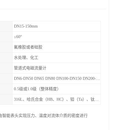
DN15-150mm
≤60°
氟橡胶或者硅胶
水处理、化工
管道式电磁流量计
DN6-DN50 DN65 DN80 DN100-DN150 DN200-DN900等
0.5级或1.0级（整体精度）
316L、哈氏合金（HB、HC）、钽（Ta）、钛（Ti）、铂（Pt）、碳化钙（WC）、陶瓷
由智能表头实现压力、温度对流体介质的密度进行