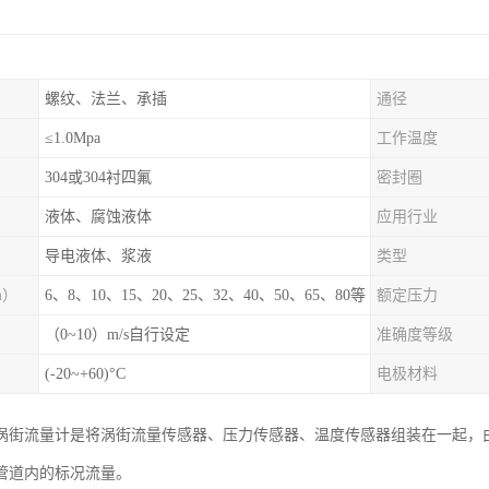
螺纹、法兰、承插
通径
≤1.0Mpa
工作温度
304或304衬四氟
密封圈
液体、腐蚀液体
应用行业
导电液体、浆液
类型
m）
6、8、10、15、20、25、32、40、50、65、80等
额定压力
（0~10）m/s自行设定
准确度等级
(-20~+60)°C
电极材料
涡街流量计是将涡街流量传感器、压力传感器、温度传感器组装在一起，
管道内的标况流量。