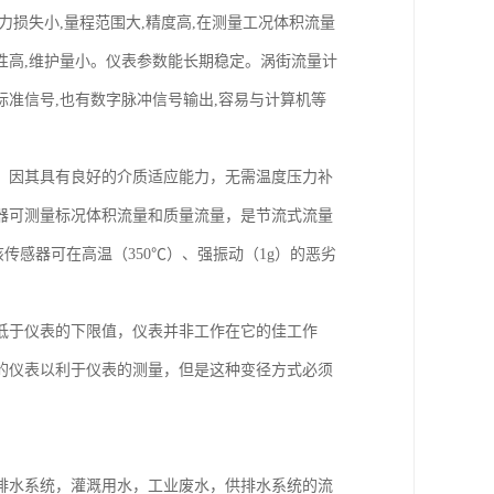
损失小,量程范围大,精度高,在测量工况体积流量
性高,维护量小。仪表参数能长期稳定。涡街流量计
拟标准信号,也有数字脉冲信号输出,容易与计算机等
。因其具有良好的介质适应能力，无需温度压力补
器可测量标况体积流量和质量流量，是节流式流量
传感器可在高温（350℃）、强振动（1g）的恶劣
低于仪表的下限值，仪表并非工作在它的佳工作
的仪表以利于仪表的测量，但是这种变径方式必须
排水系统，灌溉用水，工业废水，供排水系统的流