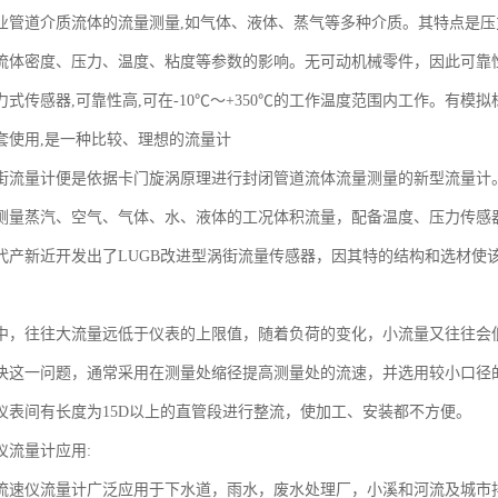
业管道介质流体的流量测量,如气体、液体、蒸气等多种介质。其特点是压力
流体密度、压力、温度、粘度等参数的影响。无可动机械零件，因此可靠
式传感器,可靠性高,可在-10℃～+350℃的工作温度范围内工作。有模
套使用,是一种比较、理想的流量计
街流量计便是依据卡门旋涡原理进行封闭管道流体流量测量的新型流量计
测量蒸汽、空气、气体、水、液体的工况体积流量，配备温度、压力传感
代产新近开发出了LUGB改进型涡街流量传感器，因其特的结构和选材使该
。
中，往往大流量远低于仪表的上限值，随着负荷的变化，小流量又往往会
决这一问题，通常采用在测量处缩径提高测量处的流速，并选用较小口径
仪表间有长度为15D以上的直管段进行整流，使加工、安装都不方便。
仪流量计应用:
流速仪流量计广泛应用于下水道，雨水，废水处理厂，小溪和河流及城市