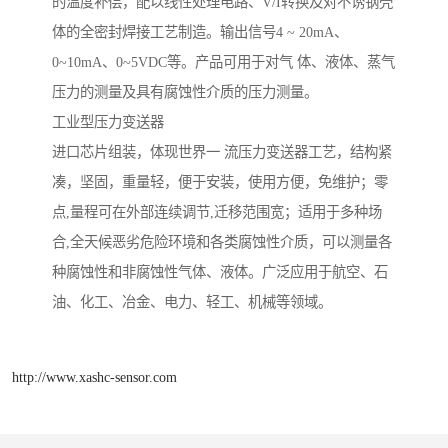
的温度补偿，配以线性处理电路、V/I转换及对不诱钢壳
体的全密封焊接工艺制造。输出信号4 ~ 20mA、
0~10mA、0~5VDC等。产品可用于对气 体、液体、蒸气
压力的测量及具有腐蚀性介质的压力测量。
工业型压力变送器
进口芯片组装，体现世界一 流压力变送器工艺，结构紧
凑，坚固，重量轻，便于安装，使用方便，免维护；零
点,量程可在外部连续调节,迁移范围宽；适用于多种场
合,全天候恶劣危险环境和各类腐蚀性介质，可以测量各
种腐蚀性和非腐蚀性气体、液体。广泛应用于航空、石
油、化工、冶金、电力、轻工、机械等领域。
http://www.xashc-sensor.com