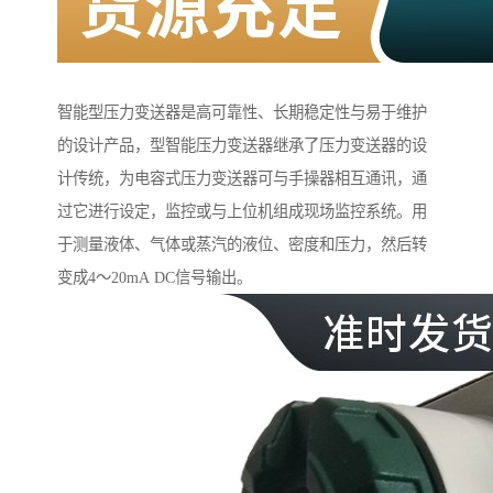
智能型压力变送器是高可靠性、长期稳定性与易于维护
的设计产品，型智能压力变送器继承了压力变送器的设
计传统，为电容式压力变送器可与手操器相互通讯，通
过它进行设定，监控或与上位机组成现场监控系统。用
于测量液体、气体或蒸汽的液位、密度和压力，然后转
变成4～20mA DC信号输出。