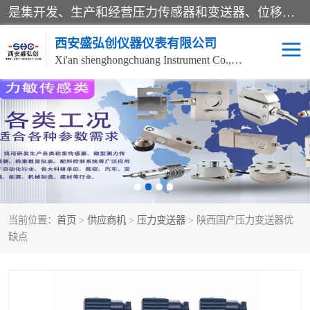
是集开发、生产和经营压力传感器和变送器、位移传感器和变送器、流量传感器和变送器、称重传感器和变送器、测力传感器和变送器、温湿度传感器和变送器、扭矩传感器、智能数显控制仪表等产品的化高新技术企业。
西安盛弘创仪器仪表有限公司
Xi'an shenghongchuang Instrument Co., Ltd
称重传感器
超声波流量计
压力变送器
通用型压力变送器
液位变送器
流量计
当前位置：
首页
>
供应商机
>
压力变送器
> 陕西国产压力变送器优
位移传感器
差压变送器
缺点