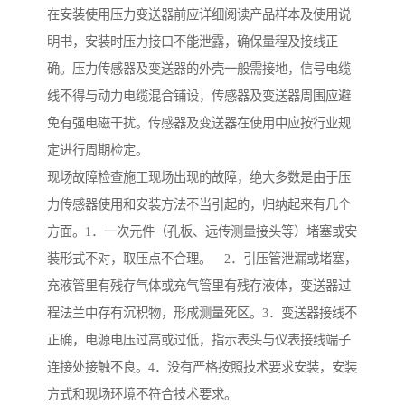
在安装使用压力变送器前应详细阅读产品样本及使用说
明书，安装时压力接口不能泄露，确保量程及接线正
确。压力传感器及变送器的外壳一般需接地，信号电缆
线不得与动力电缆混合铺设，传感器及变送器周围应避
免有强电磁干扰。传感器及变送器在使用中应按行业规
定进行周期检定。
现场故障检查施工现场出现的故障，绝大多数是由于压
力传感器使用和安装方法不当引起的，归纳起来有几个
方面。1．一次元件（孔板、远传测量接头等）堵塞或安
装形式不对，取压点不合理。 2．引压管泄漏或堵塞，
充液管里有残存气体或充气管里有残存液体，变送器过
程法兰中存有沉积物，形成测量死区。3．变送器接线不
正确，电源电压过高或过低，指示表头与仪表接线端子
连接处接触不良。4．没有严格按照技术要求安装，安装
方式和现场环境不符合技术要求。