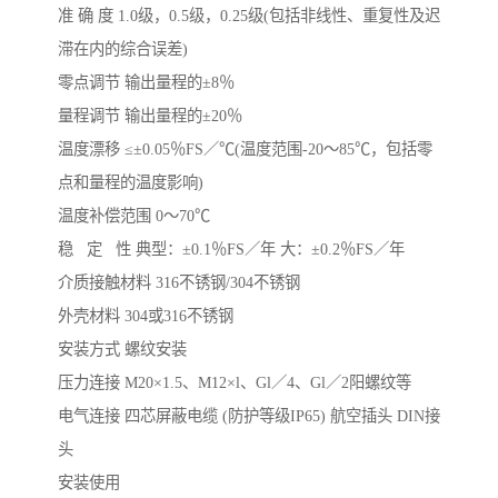
准 确 度 1.0级，0.5级，0.25级(包括非线性、重复性及迟
滞在内的综合误差)
零点调节 输出量程的±8％
量程调节 输出量程的±20％
温度漂移 ≤±0.05％FS／℃(温度范围-20～85℃，包括零
点和量程的温度影响)
温度补偿范围 0～70℃
稳 定 性 典型：±0.1％FS／年 大：±0.2％FS／年
介质接触材料 316不锈钢/304不锈钢
外壳材料 304或316不锈钢
安装方式 螺纹安装
压力连接 M20×1.5、M12×l、Gl／4、Gl／2阳螺纹等
电气连接 四芯屏蔽电缆 (防护等级IP65) 航空插头 DIN接
头
安装使用