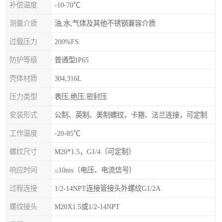
补偿温度
-10-70℃
测量介质
油,水,气体及其他不锈钢兼容介质
过载压力
200%FS
防护等级
普通型IP65
壳体材质
304,316L
压力类型
表压,绝压,密封压
安装形式
公制、英制、美制螺纹，卡箍、法兰连接，可定制
工作温度
-20-85℃
螺纹尺寸
M20*1.5，G1/4（可定制）
响应时间
≤10ms（电压、电流信号）
过程连接
1/2-14NPT连接管接头外螺纹G1/2A
螺纹接头
M20X1.5或1/2-14NPT