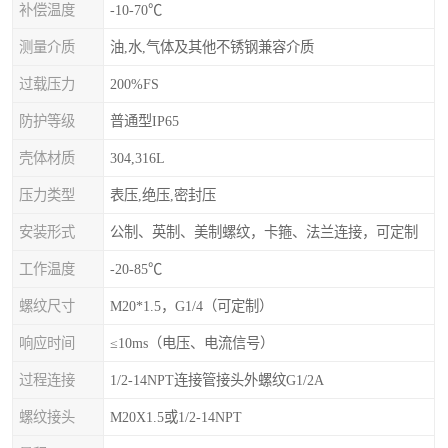
补偿温度
-10-70℃
测量介质
油,水,气体及其他不锈钢兼容介质
过载压力
200%FS
防护等级
普通型IP65
壳体材质
304,316L
压力类型
表压,绝压,密封压
安装形式
公制、英制、美制螺纹，卡箍、法兰连接，可定制
工作温度
-20-85℃
螺纹尺寸
M20*1.5，G1/4（可定制）
响应时间
≤10ms（电压、电流信号）
过程连接
1/2-14NPT连接管接头外螺纹G1/2A
螺纹接头
M20X1.5或1/2-14NPT