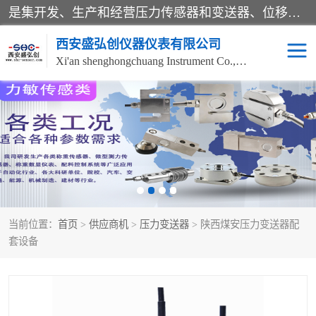
是集开发、生产和经营压力传感器和变送器、位移传感器和变送器、流量传感器和变送器、称重传感器和变送器、测力传感器和变送器、温湿度传感器和变送器、扭矩传感器、智能数显控制仪表等产品的化高新技术企业。
西安盛弘创仪器仪表有限公司
Xi'an shenghongchuang Instrument Co., Ltd
称重传感器
超声波流量计
压力变送器
通用型压力变送器
液位变送器
流量计
当前位置：
首页
>
供应商机
>
压力变送器
> 陕西煤安压力变送器配
位移传感器
差压变送器
套设备