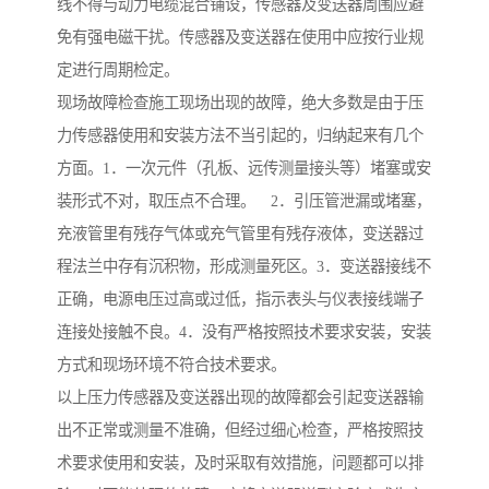
线不得与动力电缆混合铺设，传感器及变送器周围应避
免有强电磁干扰。传感器及变送器在使用中应按行业规
定进行周期检定。
现场故障检查施工现场出现的故障，绝大多数是由于压
力传感器使用和安装方法不当引起的，归纳起来有几个
方面。1．一次元件（孔板、远传测量接头等）堵塞或安
装形式不对，取压点不合理。 2．引压管泄漏或堵塞，
充液管里有残存气体或充气管里有残存液体，变送器过
程法兰中存有沉积物，形成测量死区。3．变送器接线不
正确，电源电压过高或过低，指示表头与仪表接线端子
连接处接触不良。4．没有严格按照技术要求安装，安装
方式和现场环境不符合技术要求。
以上压力传感器及变送器出现的故障都会引起变送器输
出不正常或测量不准确，但经过细心检查，严格按照技
术要求使用和安装，及时采取有效措施，问题都可以排