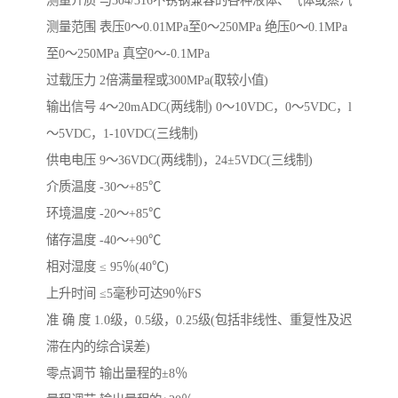
测量介质 与304/316不锈钢兼容的各种液体、气体或蒸汽
测量范围 表压0～0.01MPa至0～250MPa 绝压0～0.1MPa
至0～250MPa 真空0～-0.1MPa
过载压力 2倍满量程或300MPa(取较小值)
输出信号 4～20mADC(两线制) 0～10VDC，0～5VDC，l
～5VDC，1-10VDC(三线制)
供电电压 9～36VDC(两线制)，24±5VDC(三线制)
介质温度 -30～+85℃
环境温度 -20～+85℃
储存温度 -40～+90℃
相对湿度 ≤ 95％(40℃)
上升时间 ≤5毫秒可达90％FS
准 确 度 1.0级，0.5级，0.25级(包括非线性、重复性及迟
滞在内的综合误差)
零点调节 输出量程的±8％