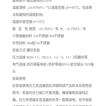
量程调节 输出量程的±20％
温度漂移 ≤±0.05％FS／℃(温度范围-20～85℃，包括零
点和量程的温度影响)
温度补偿范围 0～70℃
稳 定 性 典型：±0.1％FS／年 大：±0.2％FS／年
介质接触材料 316不锈钢/304不锈钢
外壳材料 304或316不锈钢
安装方式 螺纹安装
压力连接 M20×1.5、M12×l、Gl／4、Gl／2阳螺纹等
电气连接 四芯屏蔽电缆 (防护等级IP65) 航空插头 DIN接
头
安装使用
在安装使用压力变送器前应详细阅读产品样本及使用说
明书，安装时压力接口不能泄露，确保量程及接线正
确。压力传感器及变送器的外壳一般需接地，信号电缆