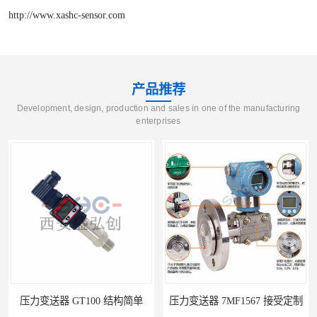
http://www.xashc-sensor.com
产品推荐
Development, design, production and sales in one of the manufacturing
enterprises
压力变送器 GT100 结构简单
压力变送器 7MF1567 接受定制