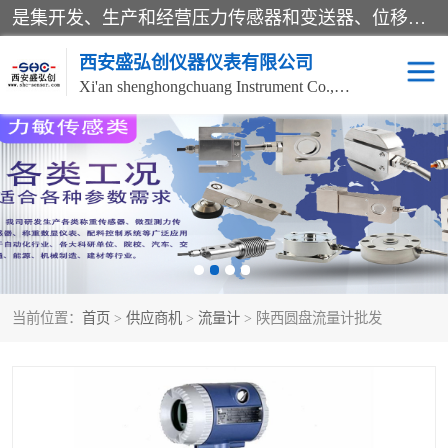
是集开发、生产和经营压力传感器和变送器、位移传感器和变送器、流量传感器和变送器、称重传感器和变送器、测力传感器和变送器、温湿度传感器和变送器、扭矩传感器、智能数显控制仪表等产品的化高新技术企业。
西安盛弘创仪器仪表有限公司
Xi'an shenghongchuang Instrument Co., Ltd
称重传感器
超声波流量计
压力变送器
通用型压力变送器
液位变送器
流量计
当前位置：
首页
>
供应商机
>
流量计
> 陕西圆盘流量计批发
位移传感器
差压变送器