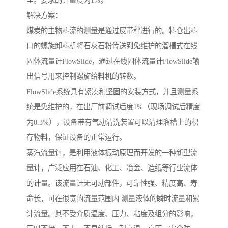
里。要求的计量度为1%。
解决方案：
煤炭的主物料流的测量是通过皮带秤进行的。料仓出料
口的螺旋卸料机将石灰石粉传送到免维护的溜槽式在线
固体流量计FlowSlide，通过在线固体流量计FlowSlide输
出信号用来控制螺旋给料机的转数。
FlowSlide系统具有紧凑和坚固的安装方式，并且测量系
统是免维护的，在出厂前调试后度1%（现场调试后精度
为0.3%），设备带有气动清洗装置可以清理溜槽上的积
存物料，保证设备的正常运行。
蒸汽流量计，是利用液体振动原理而开发的一种新型流
量计，广泛应用在石油、化工、冶金、造纸等行业流体
的计量。该流量计无可动部件，可靠性强、精度高、寿
命长，可在很宽的流量范围内 测量液体的瞬时流量和累
计流量。其不受介质温度、压力、粘度及组分的影响，