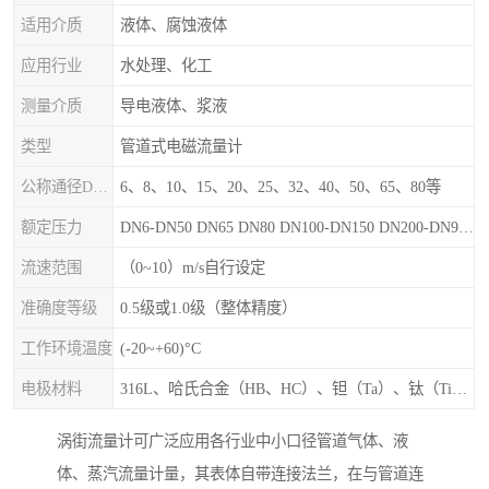
适用介质
液体、腐蚀液体
应用行业
水处理、化工
测量介质
导电液体、浆液
类型
管道式电磁流量计
公称通径DN（mm）
6、8、10、15、20、25、32、40、50、65、80等
额定压力
DN6-DN50 DN65 DN80 DN100-DN150 DN200-DN900等
流速范围
（0~10）m/s自行设定
准确度等级
0.5级或1.0级（整体精度）
工作环境温度
(-20~+60)°C
电极材料
316L、哈氏合金（HB、HC）、钽（Ta）、钛（Ti）、铂（Pt）、碳化钙（WC）、陶瓷
涡街流量计可广泛应用各行业中小口径管道气体、液
体、蒸汽流量计量，其表体自带连接法兰，在与管道连