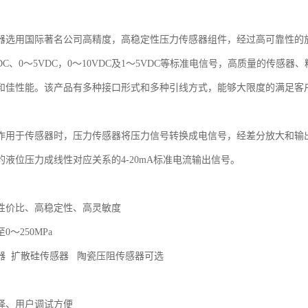
器选用国际著名公司高精度，高稳定性压力传感器组件，经过高可靠性的
ADC、0～5VDC，0～10VDC及1～5VDC等标准电信号，高质量的传
和佳性能。该产品有多种接口形式和多种引线方式，能够大限度的满足客
作用于传感器时，压力传感器将压力信号转换成电信号，经差分放大和输出
的液位压力成线性对应关系的4-20mA标准电流输出信号。
性价比、高稳定性、高灵敏度
至0～250MPa
器 扩散硅传感器 陶瓷压阻传感器可选
择、用户调试方便