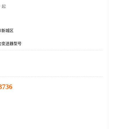
 起
市新城区
力变送器型号
3736