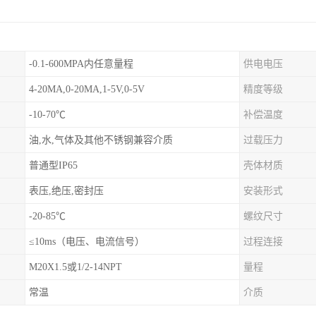
-0.1-600MPA内任意量程
供电电压
4-20MA,0-20MA,1-5V,0-5V
精度等级
-10-70℃
补偿温度
油,水,气体及其他不锈钢兼容介质
过载压力
普通型IP65
壳体材质
表压,绝压,密封压
安装形式
-20-85℃
螺纹尺寸
≤10ms（电压、电流信号）
过程连接
M20X1.5或1/2-14NPT
量程
常温
介质