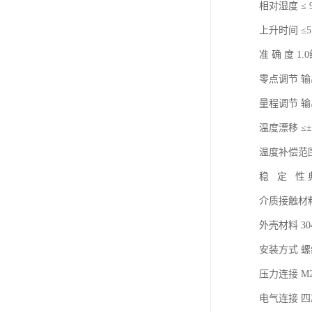
相对湿度 ≤ 9
上升时间 ≤
准 确 度 
零点调节 输
量程调节 输
温度漂移 ≤
温度补偿范围
稳 定 性 典
介质接触材料
外壳材料 30
安装方式 
压力连接 M2
电气连接 四芯