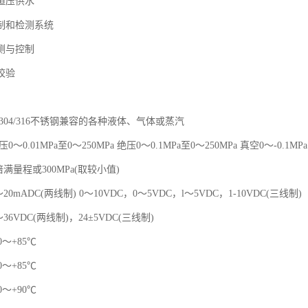
恒压供水
制和检测系统
测与控制
校验
304/316不锈钢兼容的各种液体、气体或蒸汽
～0.01MPa至0～250MPa 绝压0～0.1MPa至0～250MPa 真空0～-0.1MPa
倍满量程或300MPa(取较小值)
20mADC(两线制) 0～10VDC，0～5VDC，l～5VDC，1-10VDC(三线制)
36VDC(两线制)，24±5VDC(三线制)
0～+85℃
0～+85℃
0～+90℃