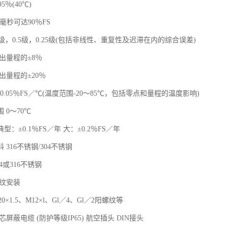
5％(40℃)
5毫秒可达90％FS
1.0级，0.5级，0.25级(包括非线性、重复性及迟滞在内的综合误差)
出量程的±8％
出量程的±20％
±0.05％FS／℃(温度范围-20～85℃，包括零点和量程的温度影响)
 0～70℃
型：±0.1％FS／年 大：±0.2％FS／年
 316不锈钢/304不锈钢
4或316不锈钢
螺纹安装
0×1.5、M12×l、Gl／4、Gl／2阳螺纹等
屏蔽电缆 (防护等级IP65) 航空插头 DIN接头