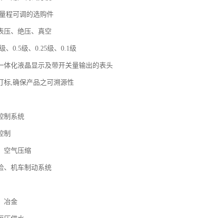
满量程可调的选购件
表压、绝压、真空
级、0.5级、0.25级、0.1级
一体化液晶显示及带开关量输出的表头
打标,确保产品之可溯源性
控制系统
控制
、空气压缩
检、机车制动系统
、冶金