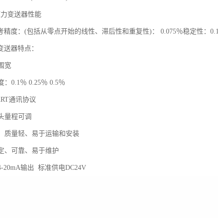
P压力变送器性能
精度：(包括从零点开始的线性、滞后性和重复性)： 0.075％稳定性：0.1
变送器特点：
围宽
0.1％ 0.25％ 0.5％
ART通讯协议
表头量程可调
小、质量轻、易于运输和安装
稳定、可靠、易于维护
-20mA输出 标准供电DC24V