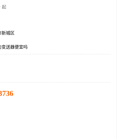
 起
市新城区
力变送器便宜吗
3736