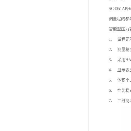
SC3051A
调量程的参考
智能型压力
1、 量程范
2、 测量精度：
3、 采用H
4、 显示
5、 体积
6、 性能
7、 二线制4