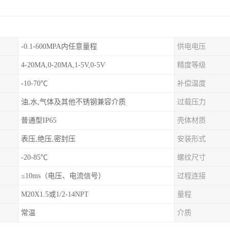
-0.1-600MPA内任意量程
供电电压
4-20MA,0-20MA,1-5V,0-5V
精度等级
-10-70℃
补偿温度
油,水,气体及其他不锈钢兼容介质
过载压力
普通型IP65
壳体材质
表压,绝压,密封压
安装形式
-20-85℃
螺纹尺寸
≤10ms（电压、电流信号）
过程连接
M20X1.5或1/2-14NPT
量程
常温
介质