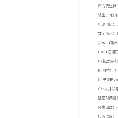
压力变送器
输出：2线制
电源电压：工作
数字通讯：16
负载：(输出
HART通讯距
L=长度(m和f
R=阻抗(，
C=电缆电容(p
C1=大并联电容
阻尼时间常
环境温度：-40
接液温度：-40