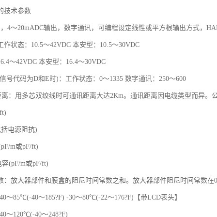
的技术参数
，4～20mADC输出，数字通讯，可编程设定线性或平方根输出方式，HAR
状态：10.5～42VDC 本安型：10.5～30VDC
.4～42VDC 本安型：16.4～30VDC
信号代码为D和E时)：工作状态：0～1335 数字通讯：250～600
离：用多芯双绞线时可通讯距离大达2Km。通讯距离因电缆类型而异。公式如下：L=65
t)
包括电源阻抗)
F/m或pF/ft)
(pF/m或pF/ft)
数：放大器部件和膜盒的阻尼时间常数之和。放大器部件阻尼时间常数在0.
～85℃(-40～185?F) -30～80℃(-22～176?F)【带LCD表头】
～120℃(-40～248?F)