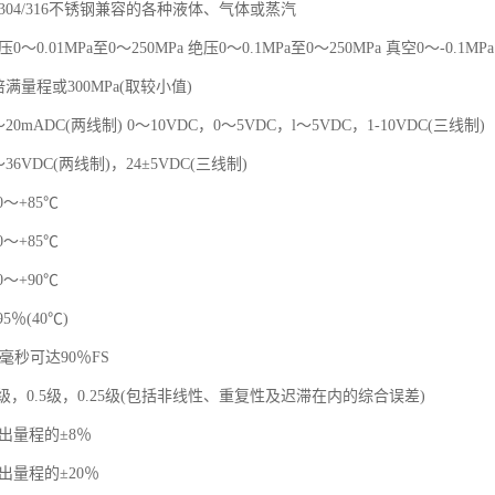
304/316不锈钢兼容的各种液体、气体或蒸汽
～0.01MPa至0～250MPa 绝压0～0.1MPa至0～250MPa 真空0～-0.1MPa
倍满量程或300MPa(取较小值)
20mADC(两线制) 0～10VDC，0～5VDC，l～5VDC，1-10VDC(三线制)
36VDC(两线制)，24±5VDC(三线制)
0～+85℃
0～+85℃
0～+90℃
5％(40℃)
5毫秒可达90％FS
1.0级，0.5级，0.25级(包括非线性、重复性及迟滞在内的综合误差)
出量程的±8％
出量程的±20％