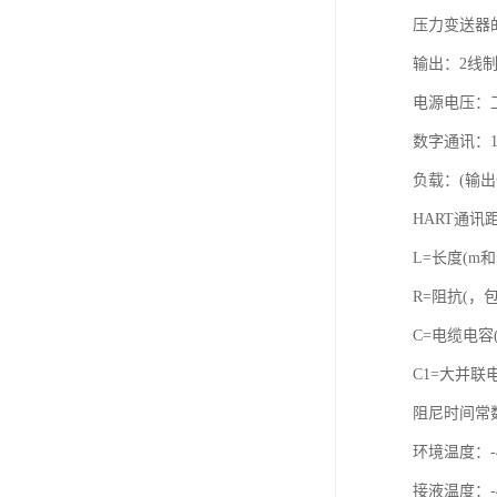
压力变送器
输出：2线制
电源电压：工作
数字通讯：16
负载：(输出
HART通讯距
L=长度(m和f
R=阻抗(，
C=电缆电容(p
C1=大并联电容
阻尼时间常
环境温度：-40
接液温度：-40