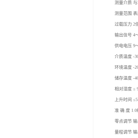
测量介质 与
测量范围 表压0
过载压力 2
输出信号 4～
供电电压 9～
介质温度 -3
环境温度 -2
储存温度 -4
相对湿度 ≤ 9
上升时间 ≤
准 确 度 
零点调节 输
量程调节 输