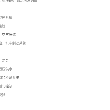
打标,确保产品之可溯源性
控制系统
控制
、空气压缩
检、机车制动系统
、冶金
恒压供水
制和检测系统
测与控制
校验