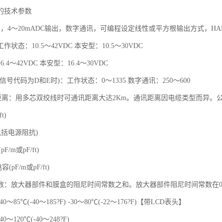
的技术参数
，4～20mADC输出，数字通讯，可编程设定线性或平方根输出方式，HAR
状态：10.5～42VDC 本安型：10.5～30VDC
.4～42VDC 本安型：16.4～30VDC
信号代码为D和E时)：工作状态：0～1335 数字通讯：250～600
离：用多芯双绞线时可通讯距离大达2Km。通讯距离因电缆类型而异。公式如下：L=65
t)
包括电源阻抗)
F/m或pF/ft)
(pF/m或pF/ft)
数：放大器部件和膜盒的阻尼时间常数之和。放大器部件阻尼时间常数在0.
～85℃(-40～185?F) -30～80℃(-22～176?F)【带LCD表头】
～120℃(-40～248?F)