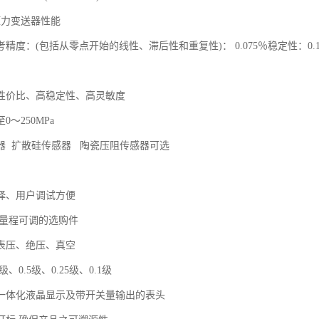
P压力变送器性能
精度：(包括从零点开始的线性、滞后性和重复性)： 0.075％稳定性：0.1
性价比、高稳定性、高灵敏度
至0～250MPa
器 扩散硅传感器 陶瓷压阻传感器可选
择、用户调试方便
满量程可调的选购件
表压、绝压、真空
级、0.5级、0.25级、0.1级
一体化液晶显示及带开关量输出的表头