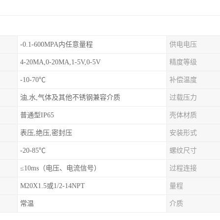
-0.1-600MPA内任意量程
供电电压
4-20MA,0-20MA,1-5V,0-5V
精度等级
-10-70℃
补偿温度
油,水,气体及其他不锈钢兼容介质
过载压力
普通型IP65
壳体材质
表压,绝压,密封压
安装形式
-20-85℃
螺纹尺寸
≤10ms（电压、电流信号）
过程连接
M20X1.5或1/2-14NPT
量程
常温
介质