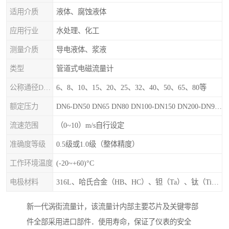
适用介质
液体、腐蚀液体
应用行业
水处理、化工
测量介质
导电液体、浆液
类型
管道式电磁流量计
公称通径DN（mm）
6、8、10、15、20、25、32、40、50、65、80等
额定压力
DN6-DN50 DN65 DN80 DN100-DN150 DN200-DN900等
流速范围
（0~10）m/s自行设定
准确度等级
0.5级或1.0级（整体精度）
工作环境温度
(-20~+60)°C
电极材料
316L、哈氏合金（HB、HC）、钽（Ta）、钛（Ti）、铂（Pt）、碳化钙（WC）、陶瓷
新一代涡街流量计，该流量计内部主要芯片及关键零部
件全部采用进口部件．使用寿命，保证了仪表的安全