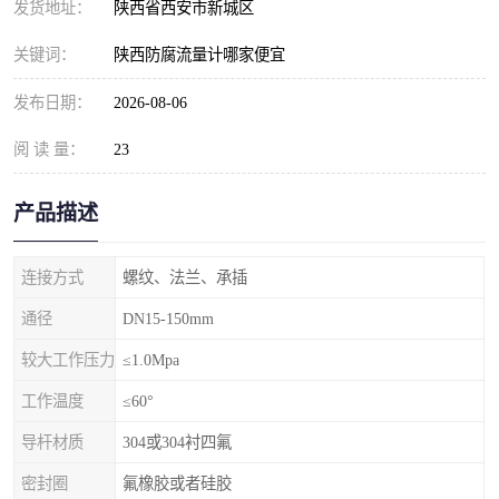
发货地址：
陕西省西安市新城区
关键词：
陕西防腐流量计哪家便宜
发布日期：
2026-08-06
阅 读 量：
23
产品描述
连接方式
螺纹、法兰、承插
通径
DN15-150mm
较大工作压力
≤1.0Mpa
工作温度
≤60°
导杆材质
304或304衬四氟
密封圈
氟橡胶或者硅胶