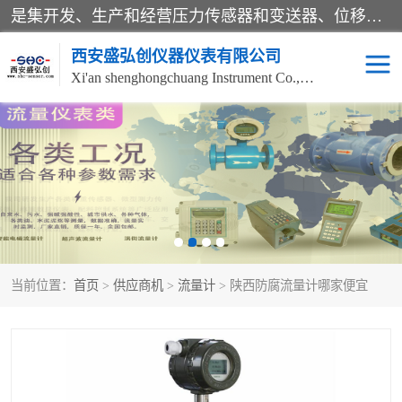
是集开发、生产和经营压力传感器和变送器、位移传感器和变送器、流量传感器和变送器、称重传感器和变送器、测力传感器和变送器、温湿度传感器和变送器、扭矩传感器、智能数显控制仪表等产品的化高新技术企业。
西安盛弘创仪器仪表有限公司
Xi'an shenghongchuang Instrument Co., Ltd
称重传感器
超声波流量计
压力变送器
通用型压力变送器
液位变送器
流量计
当前位置：
首页
>
供应商机
>
流量计
> 陕西防腐流量计哪家便宜
位移传感器
差压变送器