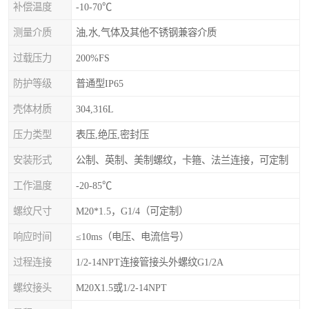
补偿温度
-10-70℃
测量介质
油,水,气体及其他不锈钢兼容介质
过载压力
200%FS
防护等级
普通型IP65
壳体材质
304,316L
压力类型
表压,绝压,密封压
安装形式
公制、英制、美制螺纹，卡箍、法兰连接，可定制
工作温度
-20-85℃
螺纹尺寸
M20*1.5，G1/4（可定制）
响应时间
≤10ms（电压、电流信号）
过程连接
1/2-14NPT连接管接头外螺纹G1/2A
螺纹接头
M20X1.5或1/2-14NPT