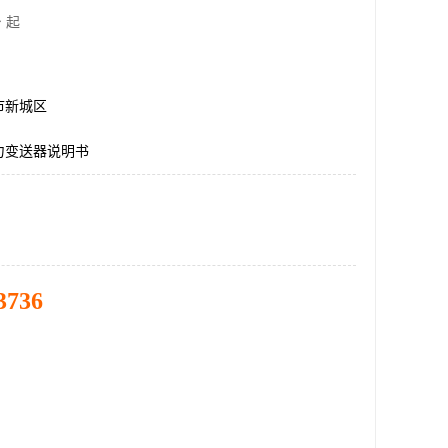
 起
市新城区
力变送器说明书
3736