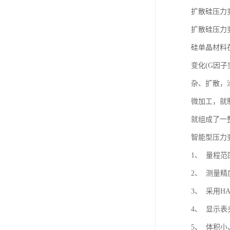
扩散硅压力
扩散硅压力
硅单晶材料
变化(G因
杂、扩散，
微加工，就
就组成了一
智能型压力
1、 量程范
2、 测量精度：
3、 采用H
4、 显示
5、 体积