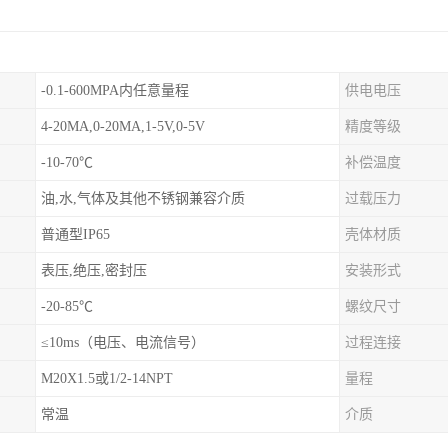
-0.1-600MPA内任意量程
供电电压
4-20MA,0-20MA,1-5V,0-5V
精度等级
-10-70℃
补偿温度
油,水,气体及其他不锈钢兼容介质
过载压力
普通型IP65
壳体材质
表压,绝压,密封压
安装形式
-20-85℃
螺纹尺寸
≤10ms（电压、电流信号）
过程连接
M20X1.5或1/2-14NPT
量程
常温
介质