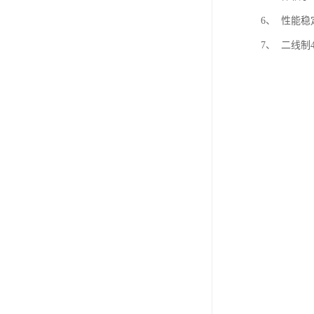
6、 性能
7、 二线制4