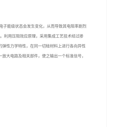
的电子能级状态会发生变化，从而导致其电阻率剧烈
应。利用压阻效应原理，采用集成工艺技术经过掺
的弹性力学特性，在同一切硅材料上进行各向异性
一放大电路及相关部件，使之输出一个标准信号，