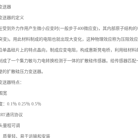
变送器
变送器的定义
在受到外力作用产生微小应变时(一般步于400微应变)，其内部原子结构
子突变)。用此材料制成的电阻也就出现大变化，这种物理效应称为压阻效
沿单晶硅片上的特点晶向，制成应变电阻，构成惠斯凳电桥，利用硅材料
制成了一个集力敏与力电转换检测于一体的扩散硅传感器。给传感器匹配
整的扩散硅压力变送器。
变送器特点：
围宽
0.1％ 0.25％ 0.5％
ART通讯协议
表头量程可调
小、质量轻、易于运输和安装