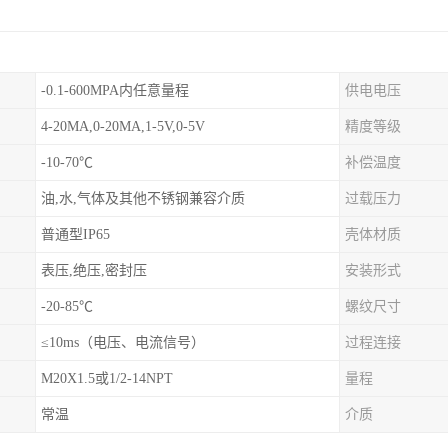
-0.1-600MPA内任意量程
供电电压
4-20MA,0-20MA,1-5V,0-5V
精度等级
-10-70℃
补偿温度
油,水,气体及其他不锈钢兼容介质
过载压力
普通型IP65
壳体材质
表压,绝压,密封压
安装形式
-20-85℃
螺纹尺寸
≤10ms（电压、电流信号）
过程连接
M20X1.5或1/2-14NPT
量程
常温
介质