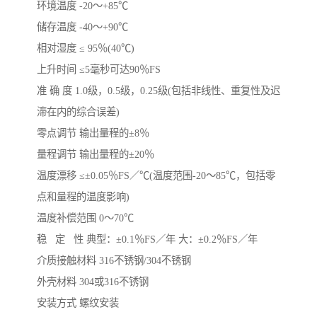
环境温度 -20～+85℃
储存温度 -40～+90℃
相对湿度 ≤ 95％(40℃)
上升时间 ≤5毫秒可达90％FS
准 确 度 1.0级，0.5级，0.25级(包括非线性、重复性及迟
滞在内的综合误差)
零点调节 输出量程的±8％
量程调节 输出量程的±20％
温度漂移 ≤±0.05％FS／℃(温度范围-20～85℃，包括零
点和量程的温度影响)
温度补偿范围 0～70℃
稳 定 性 典型：±0.1％FS／年 大：±0.2％FS／年
介质接触材料 316不锈钢/304不锈钢
外壳材料 304或316不锈钢
安装方式 螺纹安装