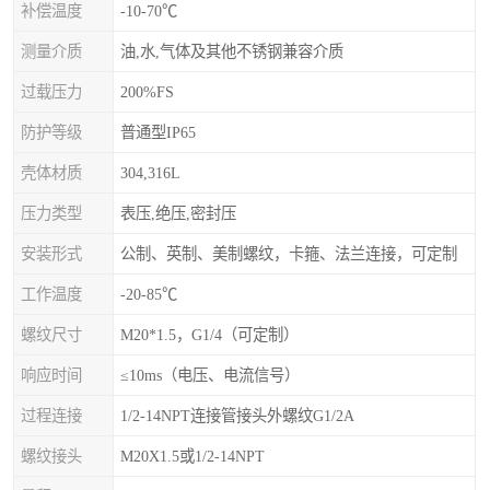
补偿温度
-10-70℃
测量介质
油,水,气体及其他不锈钢兼容介质
过载压力
200%FS
防护等级
普通型IP65
壳体材质
304,316L
压力类型
表压,绝压,密封压
安装形式
公制、英制、美制螺纹，卡箍、法兰连接，可定制
工作温度
-20-85℃
螺纹尺寸
M20*1.5，G1/4（可定制）
响应时间
≤10ms（电压、电流信号）
过程连接
1/2-14NPT连接管接头外螺纹G1/2A
螺纹接头
M20X1.5或1/2-14NPT