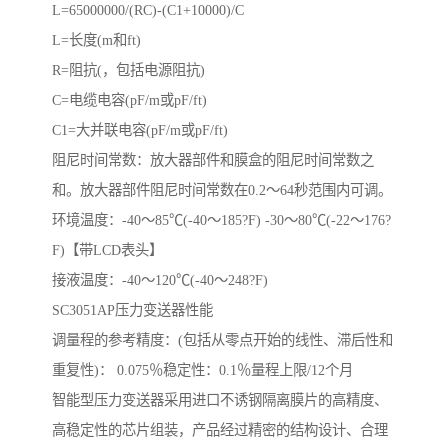
L=65000000/(RC)-(C1+10000)/C
L=长度(m和ft)
R=阻抗(，包括电源阻抗)
C=电缆电容(pF/m或pF/ft)
C1=大并联电容(pF/m或pF/ft)
阻尼时间常数：放大器部件和膜盒的阻尼时间常数之
和。放大器部件阻尼时间常数在0.2～64秒范围内可调。
环境温度：-40～85℃(-40～185?F) -30～80℃(-22～176?
F)【带LCD表头】
接液温度：-40～120℃(-40～248?F)
SC3051AP压力变送器性能
调量程的参考精度：(包括从零点开始的线性、滞后性和
重复性)： 0.075％稳定性：0.1％量程上限/12个月
智能型压力变送器采用进口不诱钢隔离膜片的高精度、
高稳定性的芯片组装，产品经过精密的结构设计、合理