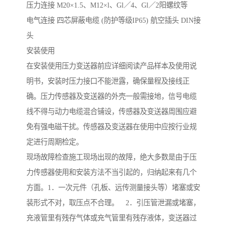
压力连接 M20×1.5、M12×l、Gl／4、Gl／2阳螺纹等
电气连接 四芯屏蔽电缆 (防护等级IP65) 航空插头 DIN接
头
安装使用
在安装使用压力变送器前应详细阅读产品样本及使用说
明书，安装时压力接口不能泄露，确保量程及接线正
确。压力传感器及变送器的外壳一般需接地，信号电缆
线不得与动力电缆混合铺设，传感器及变送器周围应避
免有强电磁干扰。传感器及变送器在使用中应按行业规
定进行周期检定。
现场故障检查施工现场出现的故障，绝大多数是由于压
力传感器使用和安装方法不当引起的，归纳起来有几个
方面。1．一次元件（孔板、远传测量接头等）堵塞或安
装形式不对，取压点不合理。 2．引压管泄漏或堵塞，
充液管里有残存气体或充气管里有残存液体，变送器过