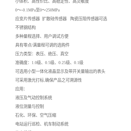
小体积、高性价比、高稳定性、高灵敏度
0～-0.1MPa至0～250MPa
应变片传感器 扩散硅传感器 陶瓷压阻传感器可选
不锈钢结构
多种量程选择、用户调试方便
具有零点/满量程可调的选购件
压力类型：表压、绝压、真空
准确度：1.0级、0.5级、0.25级、0.1级
可选用小型一体化液晶显示及带开关量输出的表头
可采用激光打标,确保产品之可溯源性
应用：
液压及气动控制系统
液位测量与控制
石化、环保、空气压缩
电站运行巡检、机车制动系统