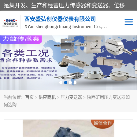
是集开发、生产和经营压力传感器和变送器、位移传感器和变送器、流量传感器和变送器、称重传感器和变送器、测力传感器和变送器、温湿度传感器和变送器、扭矩传感器、智能数显控制仪表等产品的化高新技术企业。
西安盛弘创仪器仪表有限公司
Xi'an shenghongchuang Instrument Co., Ltd
称重传感器
超声波流量计
压力变送器
通用型压力变送器
液位变送器
流量计
当前位置：
首页
>
供应商机
>
压力变送器
> 陕西矿用压力变送器如
位移传感器
差压变送器
何选购