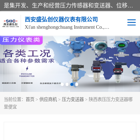
是集开发、生产和经营压力传感器和变送器、位移传感器和变送器、流量传感器和变送器、称重传感器和变送器、测力传感器和变送器、温湿度传感器和变送器、扭矩传感器、智能数显控制仪表等产品的化高新技术企业。
西安盛弘创仪器仪表有限公司
Xi'an shenghongchuang Instrument Co., Ltd
称重传感器
超声波流量计
压力变送器
通用型压力变送器
液位变送器
流量计
当前位置：
首页
>
供应商机
>
压力变送器
> 陕西表压压力变送器哪
位移传感器
差压变送器
里便宜