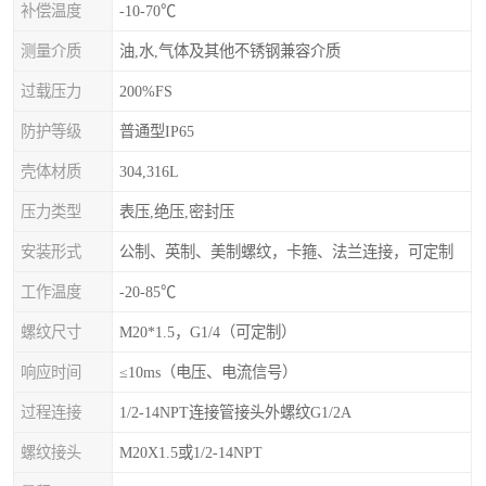
补偿温度
-10-70℃
测量介质
油,水,气体及其他不锈钢兼容介质
过载压力
200%FS
防护等级
普通型IP65
壳体材质
304,316L
压力类型
表压,绝压,密封压
安装形式
公制、英制、美制螺纹，卡箍、法兰连接，可定制
工作温度
-20-85℃
螺纹尺寸
M20*1.5，G1/4（可定制）
响应时间
≤10ms（电压、电流信号）
过程连接
1/2-14NPT连接管接头外螺纹G1/2A
螺纹接头
M20X1.5或1/2-14NPT