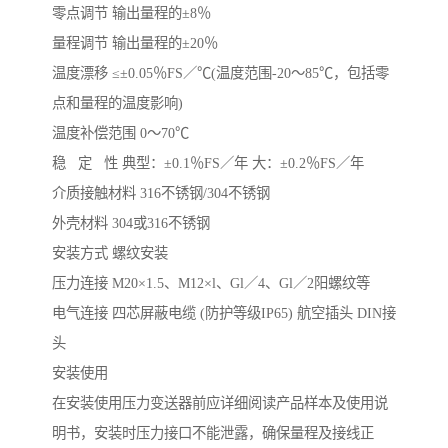
零点调节 输出量程的±8％
量程调节 输出量程的±20％
温度漂移 ≤±0.05％FS／℃(温度范围-20～85℃，包括零
点和量程的温度影响)
温度补偿范围 0～70℃
稳 定 性 典型：±0.1％FS／年 大：±0.2％FS／年
介质接触材料 316不锈钢/304不锈钢
外壳材料 304或316不锈钢
安装方式 螺纹安装
压力连接 M20×1.5、M12×l、Gl／4、Gl／2阳螺纹等
电气连接 四芯屏蔽电缆 (防护等级IP65) 航空插头 DIN接
头
安装使用
在安装使用压力变送器前应详细阅读产品样本及使用说
明书，安装时压力接口不能泄露，确保量程及接线正