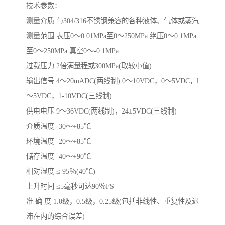
技术参数：
测量介质 与304/316不锈钢兼容的各种液体、气体或蒸汽
测量范围 表压0～0.01MPa至0～250MPa 绝压0～0.1MPa
至0～250MPa 真空0～-0.1MPa
过载压力 2倍满量程或300MPa(取较小值)
输出信号 4～20mADC(两线制) 0～10VDC，0～5VDC，l
～5VDC，1-10VDC(三线制)
供电电压 9～36VDC(两线制)，24±5VDC(三线制)
介质温度 -30～+85℃
环境温度 -20～+85℃
储存温度 -40～+90℃
相对湿度 ≤ 95％(40℃)
上升时间 ≤5毫秒可达90％FS
准 确 度 1.0级，0.5级，0.25级(包括非线性、重复性及迟
滞在内的综合误差)