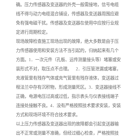
确。压力传感器及变送器的外壳一般需接地，信号电缆
线不得与动力电缆混合铺设，传感器及变送器周围应避
免有强电磁干扰。传感器及变送器在使用中应按行业规
定进行周期检定。
现场故障检查施工现场出现的故障，绝大多数是由于压
力传感器使用和安装方法不当引起的，归纳起来有几个
方面。1．一次元件（孔板、远传测量接头等）堵塞或安
装形式不对，取压点不合理。 2．引压管泄漏或堵塞，
充液管里有残存气体或充气管里有残存液体，变送器过
程法兰中存有沉积物，形成测量死区。3．变送器接线不
正确，电源电压过高或过低，指示表头与仪表接线端子
连接处接触不良。4．没有严格按照技术要求安装，安装
方式和现场环境不符合技术要求。
以上压力传感器及变送器出现的故障都会引起变送器输
出不正常或测量不准确，但经过细心检查，严格按照技