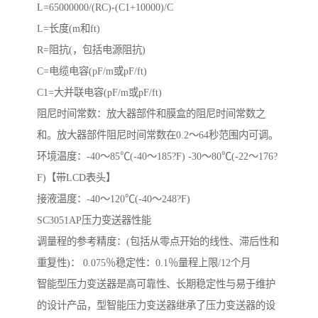
L=65000000/(RC)-(C1+10000)/C
L=长度(m和ft)
R=阻抗(，包括电源阻抗)
C=电缆电容(pF/m或pF/ft)
C1=大并联电容(pF/m或pF/ft)
阻尼时间常数：放大器部件和膜盒的阻尼时间常数之
和。放大器部件阻尼时间常数在0.2～64秒范围内可调。
环境温度：-40～85℃(-40～185?F) -30～80℃(-22～176?
F)【带LCD表头】
接液温度：-40～120℃(-40～248?F)
SC3051AP压力变送器性能
调量程的参考精度：(包括从零点开始的线性、滞后性和
重复性)： 0.075％稳定性：0.1％量程上限/12个月
智能型压力变送器是高可靠性、长期稳定性与易于维护
的设计产品，型智能压力变送器继承了压力变送器的设