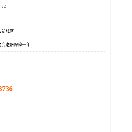
 起
市新城区
力变送器保修一年
3736