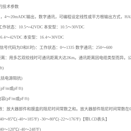
的技术参数
，4～20mADC输出，数字通讯，可编程设定线性或平方根输出方式，HAR
状态：10.5～42VDC 本安型：10.5～30VDC
.4～42VDC 本安型：16.4～30VDC
信号代码为D和E时)：工作状态：0～1335 数字通讯：250～600
离：用多芯双绞线时可通讯距离大达2Km。通讯距离因电缆类型而异。公式如下：L=65
t)
包括电源阻抗)
F/m或pF/ft)
(pF/m或pF/ft)
数：放大器部件和膜盒的阻尼时间常数之和。放大器部件阻尼时间常数在0.
～85℃(-40～185?F) -30～80℃(-22～176?F)【带LCD表头】
～120℃(-40～248?F)