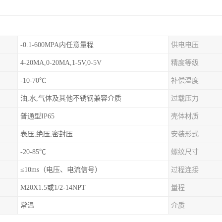
-0.1-600MPA内任意量程
供电电压
4-20MA,0-20MA,1-5V,0-5V
精度等级
-10-70℃
补偿温度
油,水,气体及其他不锈钢兼容介质
过载压力
普通型IP65
壳体材质
表压,绝压,密封压
安装形式
-20-85℃
螺纹尺寸
≤10ms（电压、电流信号）
过程连接
M20X1.5或1/2-14NPT
量程
常温
介质