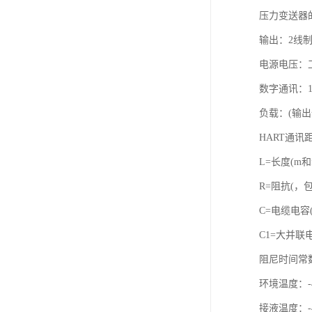
压力变送器
输出：2线制
电源电压：工作
数字通讯：16
负载：(输出
HART通讯距
L=长度(m和f
R=阻抗(，
C=电缆电容(p
C1=大并联电容
阻尼时间常
环境温度：-40
接液温度：-40