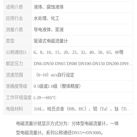
适用介质
液体、腐蚀液体
应用行业
水处理、化工
测量介质
导电液体、浆液
类型
管道式电磁流量计
公称通径DN（mm）
6、8、10、15、20、25、32、40、50、65、80等
额定压力
DN6-DN50 DN65 DN80 DN100-DN150 DN200-DN900等
流速范围
（0~10）m/s自行设定
准确度等级
0.5级或1.0级（整体精度）
工作环境温度
(-20~+60)°C
电极材料
316L、哈氏合金（HB、HC）、钽（Ta）、钛（Ti）、铂（Pt）、碳化钙（WC）、陶瓷
电磁流量计就显示方式分为：分体型电磁流量计，一体
型电磁流量计。系列公称通径DN15～DN3000。