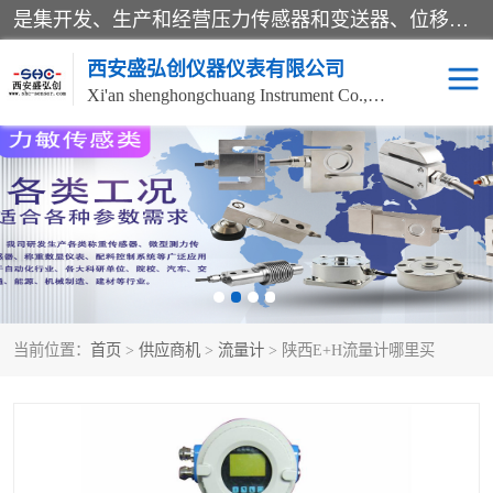
是集开发、生产和经营压力传感器和变送器、位移传感器和变送器、流量传感器和变送器、称重传感器和变送器、测力传感器和变送器、温湿度传感器和变送器、扭矩传感器、智能数显控制仪表等产品的化高新技术企业。
西安盛弘创仪器仪表有限公司
Xi'an shenghongchuang Instrument Co., Ltd
称重传感器
超声波流量计
压力变送器
通用型压力变送器
液位变送器
流量计
当前位置：
首页
>
供应商机
>
流量计
> 陕西E+H流量计哪里买
位移传感器
差压变送器