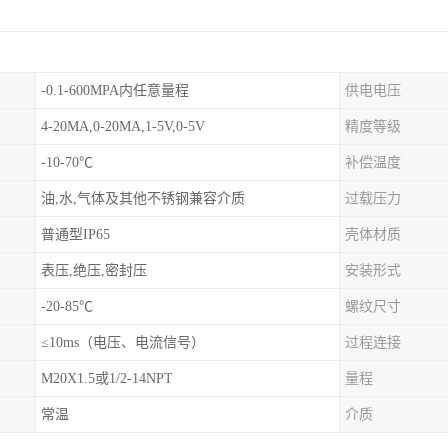
-0.1-600MPA内任意量程
供电电压
4-20MA,0-20MA,1-5V,0-5V
精度等级
-10-70℃
补偿温度
油,水,气体及其他不锈钢兼容介质
过载压力
普通型IP65
壳体材质
表压,绝压,密封压
安装形式
-20-85℃
螺纹尺寸
≤10ms（电压、电流信号）
过程连接
M20X1.5或1/2-14NPT
量程
常温
介质