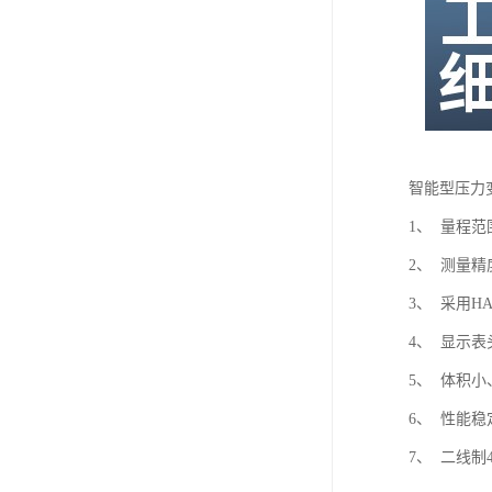
智能型压力
1、 量程范
2、 测量精度：
3、 采用H
4、 显示
5、 体积
6、 性能
7、 二线制4