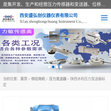
是集开发、生产和经营压力传感器和变送器、位移传感器和变送器、流量传感器和变送器、称重传感器和变送器、测力传感器和变送器、温湿度传感器和变送器、扭矩传感器、智能数显控制仪表等产品的化高新技术企业。
西安盛弘创仪器仪表有限公司
Xi'an shenghongchuang Instrument Co., Ltd
称重传感器
超声波流量计
压力变送器
通用型压力变送器
液位变送器
流量计
当前位置：
首页
>
供应商机
>
压力变送器
> 陕西水利压力变送器标
位移传感器
差压变送器
定