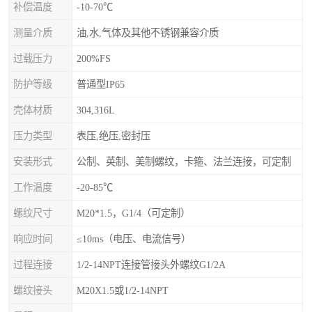
补偿温度
-10-70℃
测量介质
油,水,气体及其他不锈钢兼容介质
过载压力
200%FS
防护等级
普通型IP65
壳体材质
304,316L
压力类型
表压,绝压,密封压
安装形式
公制、英制、美制螺纹，卡箍、法兰连接，可定制
工作温度
-20-85℃
螺纹尺寸
M20*1.5，G1/4（可定制）
响应时间
≤10ms（电压、电流信号）
过程连接
1/2-14NPT连接管接头外螺纹G1/2A
螺纹接头
M20X1.5或1/2-14NPT