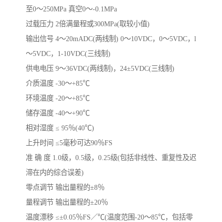
至0～250MPa 真空0～-0.1MPa
过载压力 2倍满量程或300MPa(取较小值)
输出信号 4～20mADC(两线制) 0～10VDC，0～5VDC，l
～5VDC，1-10VDC(三线制)
供电电压 9～36VDC(两线制)，24±5VDC(三线制)
介质温度 -30～+85℃
环境温度 -20～+85℃
储存温度 -40～+90℃
相对湿度 ≤ 95％(40℃)
上升时间 ≤5毫秒可达90％FS
准 确 度 1.0级，0.5级，0.25级(包括非线性、重复性及迟
滞在内的综合误差)
零点调节 输出量程的±8％
量程调节 输出量程的±20％
温度漂移 ≤±0.05％FS／℃(温度范围-20～85℃，包括零