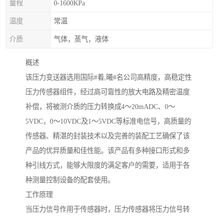
量程
0-1600KPa
温度
常温
介质
气体，蒸气，液体
概述
该压力变送器选用国际#着,曦#名公司高精度，高稳定性
压力传感器组件，经过高可靠性的放大电路及精密温度
补偿，将被测介质的压力转换成4～20mADC、0～
5VDC，0～10VDC及1～5VDC等标准电信号，高质量的
传感器、精湛的封装技术以及完善的装配工艺确保了该
产品的优异质量和佳性能。该产品有多种接口形式和多
种引线方式，能够大限度的满足客户的需要，适用于各
种测量控制设备的配套使用。
工作原理
当压力信号作用于传感器时，压力传感器将压力信号转