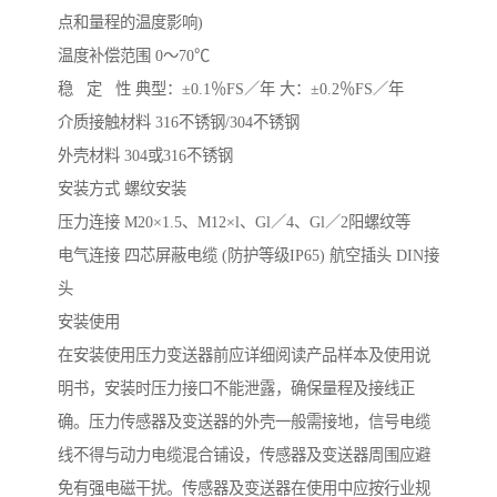
点和量程的温度影响)
温度补偿范围 0～70℃
稳 定 性 典型：±0.1％FS／年 大：±0.2％FS／年
介质接触材料 316不锈钢/304不锈钢
外壳材料 304或316不锈钢
安装方式 螺纹安装
压力连接 M20×1.5、M12×l、Gl／4、Gl／2阳螺纹等
电气连接 四芯屏蔽电缆 (防护等级IP65) 航空插头 DIN接
头
安装使用
在安装使用压力变送器前应详细阅读产品样本及使用说
明书，安装时压力接口不能泄露，确保量程及接线正
确。压力传感器及变送器的外壳一般需接地，信号电缆
线不得与动力电缆混合铺设，传感器及变送器周围应避
免有强电磁干扰。传感器及变送器在使用中应按行业规