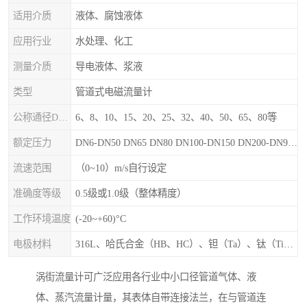
适用介质
液体、腐蚀液体
应用行业
水处理、化工
测量介质
导电液体、浆液
类型
管道式电磁流量计
公称通径DN（mm）
6、8、10、15、20、25、32、40、50、65、80等
额定压力
DN6-DN50 DN65 DN80 DN100-DN150 DN200-DN900等
流速范围
（0~10）m/s自行设定
准确度等级
0.5级或1.0级（整体精度）
工作环境温度
(-20~+60)°C
电极材料
316L、哈氏合金（HB、HC）、钽（Ta）、钛（Ti）、铂（Pt）、碳化钙（WC）、陶瓷
涡街流量计可广泛应用各行业中小口径管道气体、液
体、蒸汽流量计量，其表体自带连接法兰，在与管道连