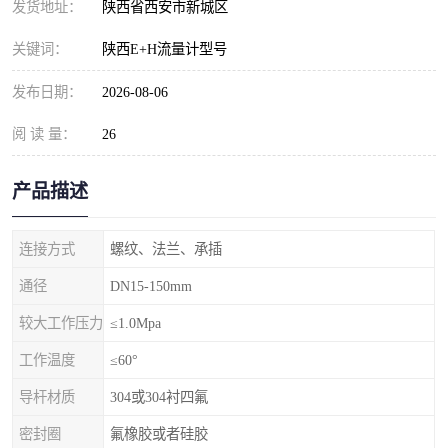
发货地址：
陕西省西安市新城区
关键词：
陕西E+H流量计型号
发布日期：
2026-08-06
阅 读 量：
26
产品描述
连接方式
螺纹、法兰、承插
通径
DN15-150mm
较大工作压力
≤1.0Mpa
工作温度
≤60°
导杆材质
304或304衬四氟
密封圈
氟橡胶或者硅胶