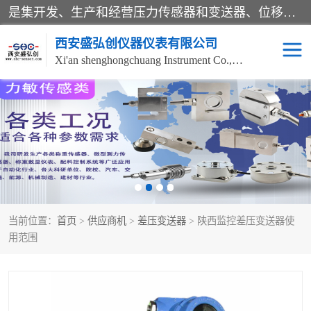
是集开发、生产和经营压力传感器和变送器、位移传感器和变送器、流量传感器和变送器、称重传感器和变送器、测力传感器和变送器、温湿度传感器和变送器、扭矩传感器、智能数显控制仪表等产品的化高新技术企业。
西安盛弘创仪器仪表有限公司
Xi'an shenghongchuang Instrument Co., Ltd
称重传感器
超声波流量计
压力变送器
通用型压力变送器
液位变送器
流量计
当前位置：
首页
>
供应商机
>
差压变送器
> 陕西监控差压变送器使
位移传感器
差压变送器
用范围