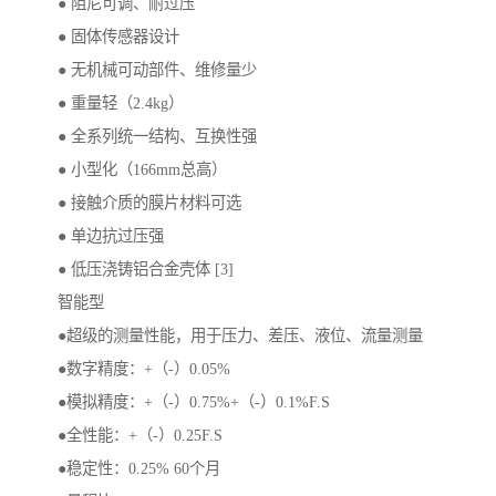
● 阻尼可调、耐过压
● 固体传感器设计
● 无机械可动部件、维修量少
● 重量轻（2.4kg）
● 全系列统一结构、互换性强
● 小型化（166mm总高）
● 接触介质的膜片材料可选
● 单边抗过压强
● 低压浇铸铝合金壳体 [3]
智能型
●超级的测量性能，用于压力、差压、液位、流量测量
●数字精度：+（-）0.05%
●模拟精度：+（-）0.75%+（-）0.1%F.S
●全性能：+（-）0.25F.S
●稳定性：0.25% 60个月