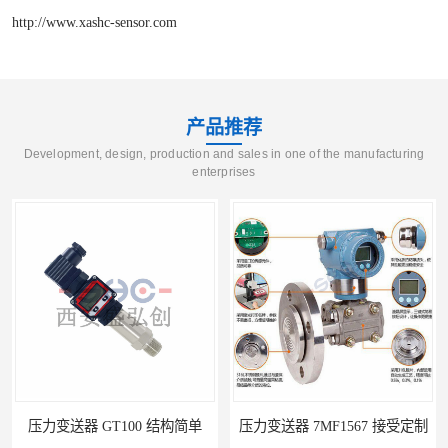
http://www.xashc-sensor.com
产品推荐
Development, design, production and sales in one of the manufacturing
enterprises
压力变送器 7MF1567 接受定制
压力变送器 ZPM213 按需定制