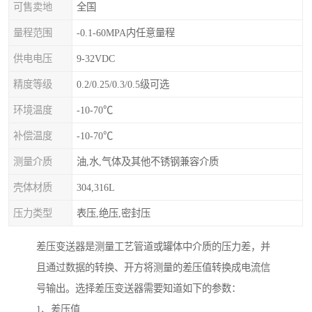
可售卖地
全国
量程范围
-0.1-60MPA内任意量程
供电电压
9-32VDC
精度等级
0.2/0.25/0.3/0.5级可选
环境温度
-10-70℃
补偿温度
-10-70℃
测量介质
油,水,气体及其他不锈钢兼容介质
壳体材质
304,316L
压力类型
表压,绝压,密封压
差压变送器是测量工艺管道或罐体中介质的压力差，并
且通过数据的转换、开方将测量的差压值转换成电流信
号输出。选择差压变送器需要知道如下的参数：
1、差压值