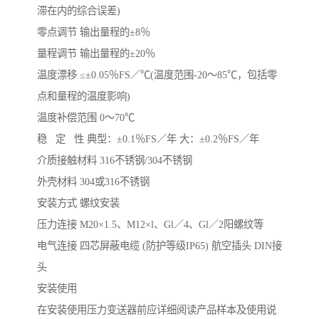
滞在内的综合误差)
零点调节 输出量程的±8％
量程调节 输出量程的±20％
温度漂移 ≤±0.05％FS／℃(温度范围-20～85℃，包括零
点和量程的温度影响)
温度补偿范围 0～70℃
稳 定 性 典型：±0.1％FS／年 大：±0.2％FS／年
介质接触材料 316不锈钢/304不锈钢
外壳材料 304或316不锈钢
安装方式 螺纹安装
压力连接 M20×1.5、M12×l、Gl／4、Gl／2阳螺纹等
电气连接 四芯屏蔽电缆 (防护等级IP65) 航空插头 DIN接
头
安装使用
在安装使用压力变送器前应详细阅读产品样本及使用说