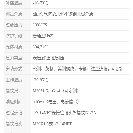
补偿温度
-10-70℃
测量介质
油,水,气体及其他不锈钢兼容介质
过载压力
200%FS
防护等级
普通型IP65
壳体材质
304,316L
压力类型
表压,绝压,密封压
安装形式
公制、英制、美制螺纹，卡箍、法兰连接，可定制
工作温度
-20-85℃
螺纹尺寸
M20*1.5，G1/4（可定制）
响应时间
≤10ms（电压、电流信号）
过程连接
1/2-14NPT连接管接头外螺纹G1/2A
螺纹接头
M20X1.5或1/2-14NPT