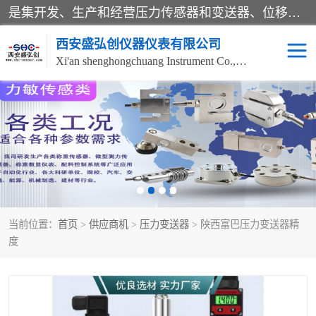
是集开发、生产和经营压力传感器和变送器、位移传感器和变送器、流量传感器和变送器、称重传感器和变送器、测力传感器和变送器、温湿度传感器和变送器、扭矩传感器、智能数显控制仪表等产品的化高新技术企业。
西安盛弘创仪器仪表有限公司
Xi'an shenghongchuang Instrument Co., Ltd
称重传感器
超声波流量计
压力变送器
通用型压力变送器
液位变送器
流量计
当前位置：
首页
>
供应商机
>
压力变送器
> 陕西富巴压力变送器精
位移传感器
差压变送器
度