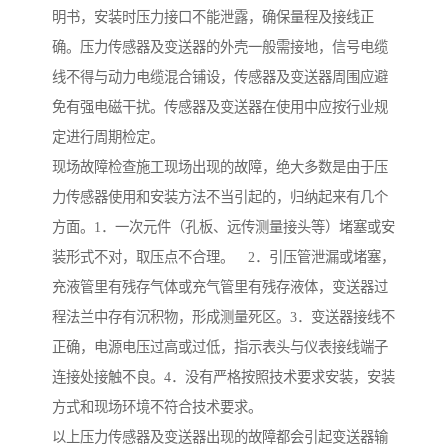
明书，安装时压力接口不能泄露，确保量程及接线正
确。压力传感器及变送器的外壳一般需接地，信号电缆
线不得与动力电缆混合铺设，传感器及变送器周围应避
免有强电磁干扰。传感器及变送器在使用中应按行业规
定进行周期检定。
现场故障检查施工现场出现的故障，绝大多数是由于压
力传感器使用和安装方法不当引起的，归纳起来有几个
方面。1．一次元件（孔板、远传测量接头等）堵塞或安
装形式不对，取压点不合理。 2．引压管泄漏或堵塞，
充液管里有残存气体或充气管里有残存液体，变送器过
程法兰中存有沉积物，形成测量死区。3．变送器接线不
正确，电源电压过高或过低，指示表头与仪表接线端子
连接处接触不良。4．没有严格按照技术要求安装，安装
方式和现场环境不符合技术要求。
以上压力传感器及变送器出现的故障都会引起变送器输