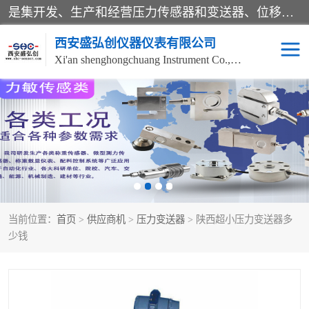
是集开发、生产和经营压力传感器和变送器、位移传感器和变送器、流量传感器和变送器、称重传感器和变送器、测力传感器和变送器、温湿度传感器和变送器、扭矩传感器、智能数显控制仪表等产品的化高新技术企业。
西安盛弘创仪器仪表有限公司
Xi'an shenghongchuang Instrument Co., Ltd
称重传感器
超声波流量计
压力变送器
通用型压力变送器
液位变送器
流量计
当前位置：
首页
>
供应商机
>
压力变送器
> 陕西超小压力变送器多
位移传感器
差压变送器
少钱