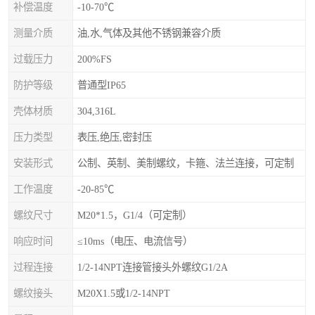
补偿温度
-10-70℃
测量介质
油,水,气体及其他不锈钢兼容介质
过载压力
200%FS
防护等级
普通型IP65
壳体材质
304,316L
压力类型
表压,绝压,密封压
安装形式
公制、英制、美制螺纹，卡箍、法兰连接，可定制
工作温度
-20-85℃
螺纹尺寸
M20*1.5，G1/4（可定制）
响应时间
≤10ms（电压、电流信号）
过程连接
1/2-14NPT连接管接头外螺纹G1/2A
螺纹接头
M20X1.5或1/2-14NPT