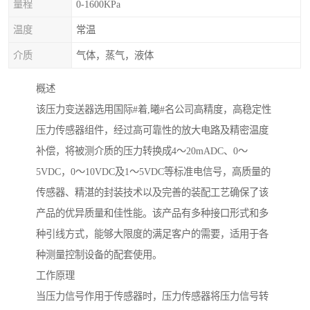
量程
0-1600KPa
温度
常温
介质
气体，蒸气，液体
概述
该压力变送器选用国际#着,曦#名公司高精度，高稳定性
压力传感器组件，经过高可靠性的放大电路及精密温度
补偿，将被测介质的压力转换成4～20mADC、0～
5VDC，0～10VDC及1～5VDC等标准电信号，高质量的
传感器、精湛的封装技术以及完善的装配工艺确保了该
产品的优异质量和佳性能。该产品有多种接口形式和多
种引线方式，能够大限度的满足客户的需要，适用于各
种测量控制设备的配套使用。
工作原理
当压力信号作用于传感器时，压力传感器将压力信号转