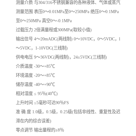
测量介质 与304/316不锈钢兼容的各种液体、气体或蒸汽
测量范围 表压0～0.01MPa至0～250MPa 绝压0～0.1MPa
至0～250MPa 真空0～-0.1MPa
过载压力 2倍满量程或300MPa(取较小值)
输出信号 4～20mADC(两线制) 0～10VDC，0～5VDC，l
～5VDC，1-10VDC(三线制)
供电电压 9～36VDC(两线制)，24±5VDC(三线制)
介质温度 -30～+85℃
环境温度 -20～+85℃
储存温度 -40～+90℃
相对湿度 ≤ 95％(40℃)
上升时间 ≤5毫秒可达90％FS
准 确 度 1.0级，0.5级，0.25级(包括非线性、重复性及迟
滞在内的综合误差)
零点调节 输出量程的±8％