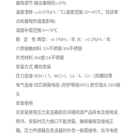
量程调节 输出量程的±20％
温度漂移 ≤±0.05％FS／℃(温度范围-20～85℃，包括零
点和量程的温度影响)
温度补偿范围 0～70℃
稳 定 性 典型：±0.1％FS／年 大：±0.2％FS／年
介质接触材料 316不锈钢/304不锈钢
外壳材料 304或316不锈钢
安装方式 螺纹安装
压力连接 M20×1.5、M12×l、Gl／4、Gl／2阳螺纹等
电气连接 四芯屏蔽电缆 (防护等级IP65) 航空插头 DIN接
头
安装使用
在安装使用压力变送器前应详细阅读产品样本及使用说
明书，安装时压力接口不能泄露，确保量程及接线正
确。压力传感器及变送器的外壳一般需接地，信号电缆