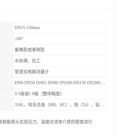
DN15-150mm
≤60°
氟橡胶或者硅胶
水处理、化工
管道式电磁流量计
DN6-DN50 DN65 DN80 DN100-DN150 DN200-DN900等
0.5级或1.0级（整体精度）
316L、哈氏合金（HB、HC）、钽（Ta）、钛（Ti）、铂（Pt）、碳化钙（WC）、陶瓷
由智能表头实现压力、温度对流体介质的密度进行