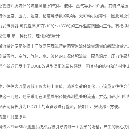
业管道介质流体的流量测量,如气体、液体、蒸气等多种介质。其特点是压力
流体密度、压力、温度、粘度等参数的影响。无可动机械零件，因此可靠
式传感器,可靠性高,可在-10℃～+350℃的工作温度范围内工作。有模
套使用,是一种比较、理想的流量计
街流量计便是依据卡门旋涡原理进行封闭管道流体流量测量的新型流量计
测量蒸汽、空气、气体、水、液体的工况体积流量，配备温度、压力传感
代产新近开发出了LUGB改进型涡街流量传感器，因其特的结构和选材使该
。
中，往往大流量远低于仪表的上限值，随着负荷的变化，小流量又往往会
决这一问题，通常采用在测量处缩径提高测量处的流速，并选用较小口径
仪表间有长度为15D以上的直管段进行整流，使加工、安装都不方便。
流量计测量原理
料进入FlowSlide测量系统然后被引导流过一个弧形的滑槽，产生的离