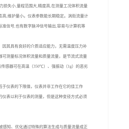
损失小,量程范围大,精度高,在测量工况体积流量
性高,维护量小。仪表参数能长期稳定。涡街流量计
拟标准信号,也有数字脉冲信号输出,容易与计算机等
。因其具有良好的介质适应能力，无需温度压力补
器可测量标况体积流量和质量流量，是节流式流量
传感器可在高温（350℃）、强振动（1g）的恶劣
低于仪表的下限值，仪表并非工作在它的佳工作
的仪表以利于仪表的测量，但是这种变径方式必须
心力被感知、优化通过特殊的算法生成与质量流量成正