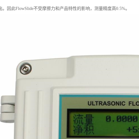
。因此FlowSlide不受摩擦力和产品特性的影响，测量精度高0.5%。