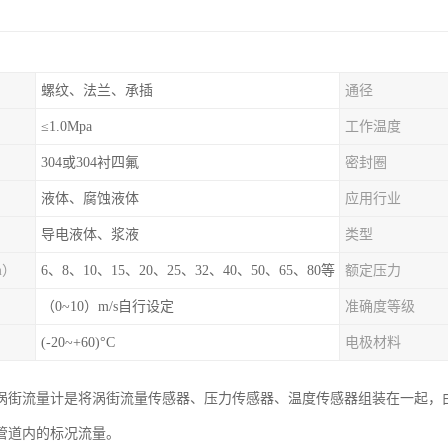
螺纹、法兰、承插
通径
≤1.0Mpa
工作温度
304或304衬四氟
密封圈
液体、腐蚀液体
应用行业
导电液体、浆液
类型
m）
6、8、10、15、20、25、32、40、50、65、80等
额定压力
（0~10）m/s自行设定
准确度等级
(-20~+60)°C
电极材料
涡街流量计是将涡街流量传感器、压力传感器、温度传感器组装在一起，
管道内的标况流量。