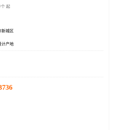
/个 起
市新城区
量计产地
3736