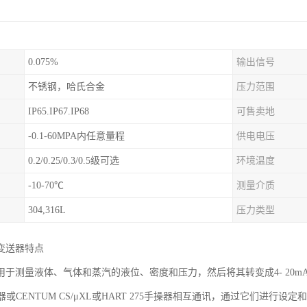
0.075%
输出信号
不锈钢，哈氏合金
压力范围
IP65.IP67.IP68
可售卖地
-0.1-60MPA内任意量程
供电电压
0.2/0.25/0.3/0.5级可选
环境温度
-10-70℃
测量介质
304,316L
压力类型
变送器特点
于测量液体、气体和蒸汽的液位、密度和压力，然后将其转变成4- 20mA D
操器或CENTUM CS/μXL或HART 275手操器相互通讯，通过它们进行设