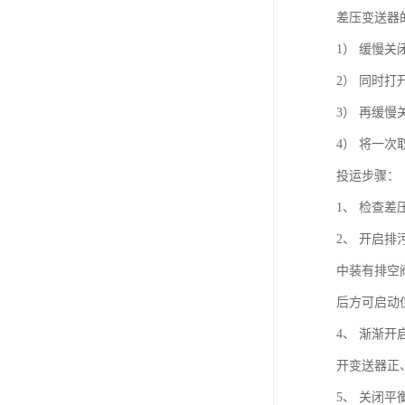
差压变送器
1） 缓慢关
2） 同时打
3） 再缓慢
4） 将一次
投运步骤：
1、 检查
2、 开启
中装有排空
后方可启动
4、 渐渐
开变送器正
5、 关闭