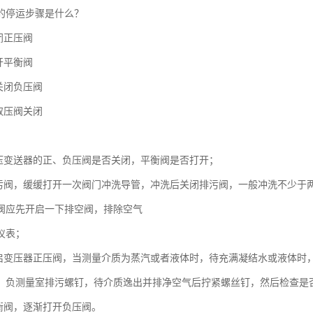
的停运步骤是什么？
闭正压阀
开平衡阀
关闭负压阀
取压阀关闭
差压变送器的正、负压阀是否关闭，平衡阀是否打开；
排污阀，缓缓打开一次阀门冲洗导管，冲洗后关闭排污阀，一般冲洗不少于两
阀应先开启一下排空阀，排除空气
仪表；
开启变压器正压阀，当测量介质为蒸汽或者液体时，待充满凝结水或液体时
、负测量室排污螺钉，待介质逸出并排净空气后拧紧螺丝钉，然后检查是
平衡阀，逐渐打开负压阀。