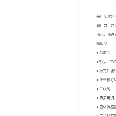
差压变送器
和压力，然后将
通讯，通过
模拟型
● 精度高
●量程、零
● 稳定性能
● 正迁移可
● 二线制
● 阻尼可调
● 固体传感