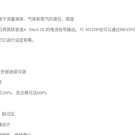
用于测量液体、气体和蒸汽的液位、密度
其转变成4- 20mA DC的电流信号输出。JT-3051DP也可以通过BRAIN手
它们进行设定和等。
点外部连续可调
好
达500%、负迁移可达600%
、耐过压
器设计