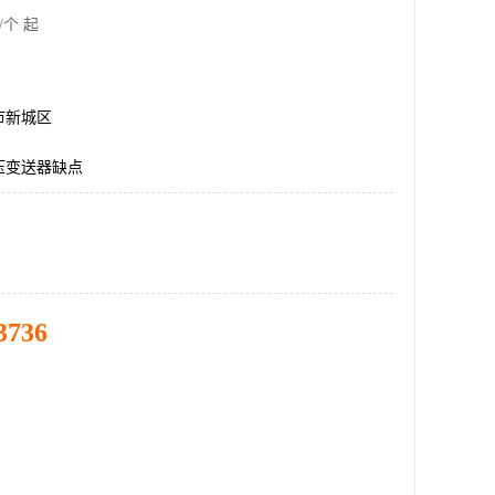
/个 起
市新城区
压变送器缺点
3736