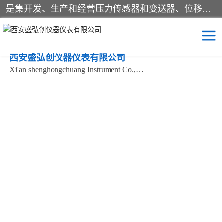
是集开发、生产和经营压力传感器和变送器、位移传感器和变送器、流量传感器和变送器、称重传感器和变送器、测力传感器和变送器、温湿度传感器和变送器、扭矩传感器、智能数显控制仪表等产品的化高新技术企业。
西安盛弘创仪器仪表有限公司
Xi'an shenghongchuang Instrument Co., Ltd