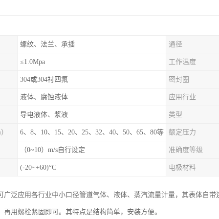
螺纹、法兰、承插
通径
≤1.0Mpa
工作温度
304或304衬四氟
密封圈
液体、腐蚀液体
应用行业
导电液体、浆液
类型
m）
6、8、10、15、20、25、32、40、50、65、80等
额定压力
（0~10）m/s自行设定
准确度等级
(-20~+60)°C
电极材料
可广泛应用各行业中小口径管道气体、液体、蒸汽流量计量，其表体自带
，再用螺栓紧固即可。其特点是结构简单，安装方便。