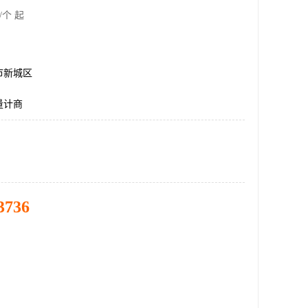
/个 起
市新城区
量计商
3736