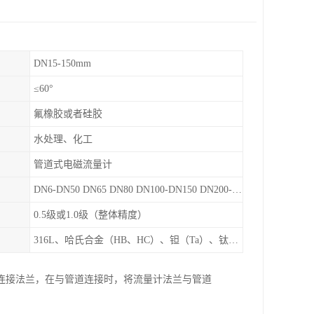
DN15-150mm
≤60°
氟橡胶或者硅胶
水处理、化工
管道式电磁流量计
DN6-DN50 DN65 DN80 DN100-DN150 DN200-DN900等
0.5级或1.0级（整体精度）
316L、哈氏合金（HB、HC）、钽（Ta）、钛（Ti）、铂（Pt）、碳化钙（WC）、陶瓷
连接法兰，在与管道连接时，将流量计法兰与管道