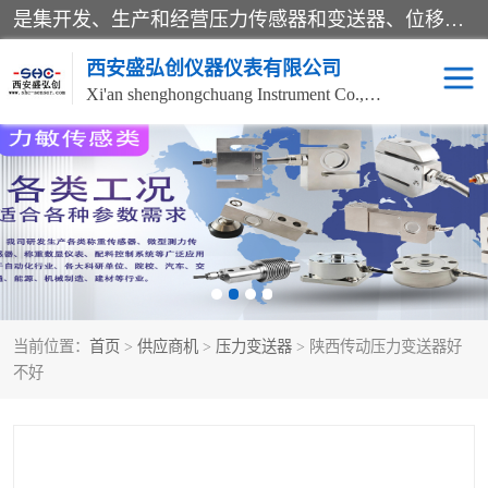
是集开发、生产和经营压力传感器和变送器、位移传感器和变送器、流量传感器和变送器、称重传感器和变送器、测力传感器和变送器、温湿度传感器和变送器、扭矩传感器、智能数显控制仪表等产品的化高新技术企业。
西安盛弘创仪器仪表有限公司
Xi'an shenghongchuang Instrument Co., Ltd
称重传感器
超声波流量计
压力变送器
通用型压力变送器
液位变送器
流量计
当前位置：
首页
>
供应商机
>
压力变送器
> 陕西传动压力变送器好
位移传感器
差压变送器
不好