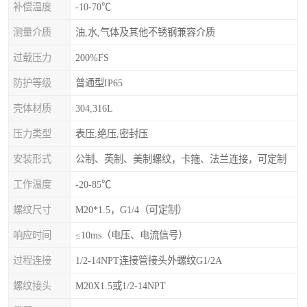
补偿温度
-10-70℃
测量介质
油,水,气体及其他不锈钢兼容介质
过载压力
200%FS
防护等级
普通型IP65
壳体材质
304,316L
压力类型
表压,绝压,密封压
安装形式
公制、英制、美制螺纹，卡箍、法兰连接，可定制
工作温度
-20-85℃
螺纹尺寸
M20*1.5，G1/4（可定制）
响应时间
≤10ms（电压、电流信号）
过程连接
1/2-14NPT连接管接头外螺纹G1/2A
螺纹接头
M20X1.5或1/2-14NPT