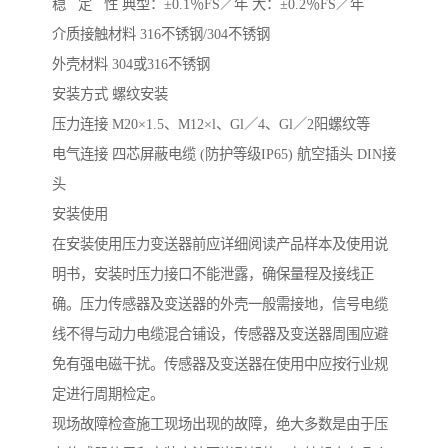
稳 定 性 典型：±0.1％FS／年 大：±0.2％FS／年
介质接触材料 316不锈钢/304不锈钢
外壳材料 304或316不锈钢
安装方式 螺纹安装
压力连接 M20×1.5、M12×l、Gl／4、Gl／2阳螺纹等
电气连接 四芯屏蔽电缆 (防护等级IP65) 航空插头 DIN接
头
安装使用
在安装使用压力变送器前应详细阅读产品样本及使用说
明书，安装时压力接口不能泄露，确保量程及接线正
确。压力传感器及变送器的外壳一般需接地，信号电缆
线不得与动力电缆混合铺设，传感器及变送器周围应避
免有强电磁干扰。传感器及变送器在使用中应按行业规
定进行周期检定。
现场故障检查施工现场出现的故障，绝大多数是由于压