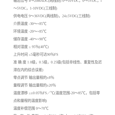
输出信号 4～20mADC(两线制) 0～10VDC，0～5VDC，l
～5VDC，1-10VDC(三线制)
供电电压 9～36VDC(两线制)，24±5VDC(三线制)
介质温度 -30～+85℃
环境温度 -20～+85℃
储存温度 -40～+90℃
相对湿度 ≤ 95％(40℃)
上升时间 ≤5毫秒可达90％FS
准 确 度 1.0级，0.5级，0.25级(包括非线性、重复性及迟
滞在内的综合误差)
零点调节 输出量程的±8％
量程调节 输出量程的±20％
温度漂移 ≤±0.05％FS／℃(温度范围-20～85℃，包括零
点和量程的温度影响)
温度补偿范围 0～70℃