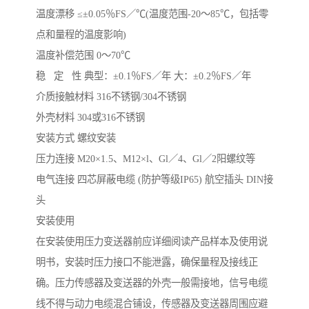
温度漂移 ≤±0.05％FS／℃(温度范围-20～85℃，包括零
点和量程的温度影响)
温度补偿范围 0～70℃
稳 定 性 典型：±0.1％FS／年 大：±0.2％FS／年
介质接触材料 316不锈钢/304不锈钢
外壳材料 304或316不锈钢
安装方式 螺纹安装
压力连接 M20×1.5、M12×l、Gl／4、Gl／2阳螺纹等
电气连接 四芯屏蔽电缆 (防护等级IP65) 航空插头 DIN接
头
安装使用
在安装使用压力变送器前应详细阅读产品样本及使用说
明书，安装时压力接口不能泄露，确保量程及接线正
确。压力传感器及变送器的外壳一般需接地，信号电缆
线不得与动力电缆混合铺设，传感器及变送器周围应避