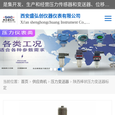
是集开发、生产和经营压力传感器和变送器、位移传感器和变送器、流量传感器和变送器、称重传感器和变送器、测力传感器和变送器、温湿度传感器和变送器、扭矩传感器、智能数显控制仪表等产品的化高新技术企业。
西安盛弘创仪器仪表有限公司
Xi'an shenghongchuang Instrument Co., Ltd
称重传感器
超声波流量计
压力变送器
通用型压力变送器
液位变送器
流量计
当前位置：
首页
>
供应商机
>
压力变送器
> 陕西棒状压力变送器标
位移传感器
差压变送器
定