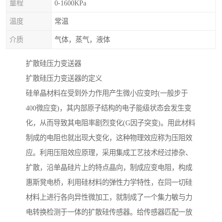
量程
0-1600KPa
温度
常温
介质
气体，蒸气，液体
扩散硅压力变送器
扩散硅压力变送器的定义
硅单晶材料在受到外力作用产生微小应变时(一般步于
400微应变)，其内部原子结构的电子能级状态会发生变
化，从而导致其电阻率剧烈变化(G因子突变)。用此材料
制成的电阻也就出现大变化，这种物理效应称为压阻效
应。利用压阻效应原理，采用集成工艺技术经过掺杂、
扩散，沿单晶硅片上的特点晶向，制成应变电阻，构成
惠斯凳电桥，利用硅材料的弹性力学特性，在同一切硅
材料上进行各向异性微加工，就制成了一个集力敏与力
电转换检测于一体的扩散硅传感器。给传感器匹配一放