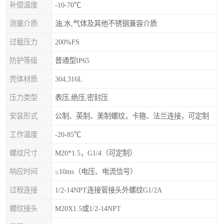
补偿温度
-10-70℃
测量介质
油,水,气体及其他不锈钢兼容介质
过载压力
200%FS
防护等级
普通型IP65
壳体材质
304,316L
压力类型
表压,绝压,密封压
安装形式
公制、英制、美制螺纹，卡箍、法兰连接，可定制
工作温度
-20-85℃
螺纹尺寸
M20*1.5，G1/4（可定制）
响应时间
≤10ms（电压、电流信号）
过程连接
1/2-14NPT连接管接头外螺纹G1/2A
螺纹接头
M20X1.5或1/2-14NPT