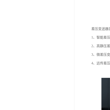
差压变送器
1、智能差
2、高静压
3、微差压
4、远传差