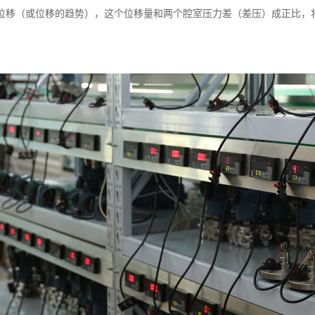
位移（或位移的趋势），这个位移量和两个腔室压力差（差压）成正比，