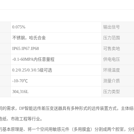
0.075%
输出信号
不锈钢，哈氏合金
压力范围
IP65.IP67.IP68
可售卖地
-0.1-60MPA内任意量程
供电电压
0.2/0.25/0.3/0.5级可选
环境温度
-10-70℃
测量介质
304,316L
压力类型
同的需求，DP智能远传差压变送器具有多种形式的远传装置方式，主体
造纸、市政工程等行业。
的基本原理是、将一个空间用敏感元件（多用膜盒）分割成两个腔室，分