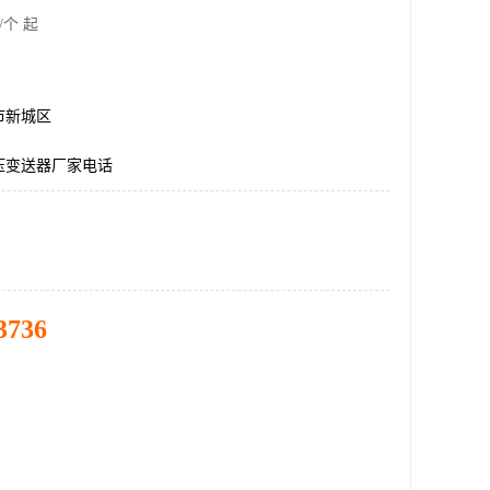
/个 起
市新城区
压变送器厂家电话
3736