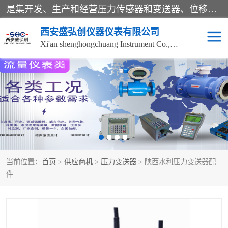
是集开发、生产和经营压力传感器和变送器、位移传感器和变送器、流量传感器和变送器、称重传感器和变送器、测力传感器和变送器、温湿度传感器和变送器、扭矩传感器、智能数显控制仪表等产品的化高新技术企业。
西安盛弘创仪器仪表有限公司
Xi'an shenghongchuang Instrument Co., Ltd
称重传感器
超声波流量计
压力变送器
通用型压力变送器
液位变送器
流量计
当前位置：
首页
>
供应商机
>
压力变送器
> 陕西水利压力变送器配
位移传感器
差压变送器
件