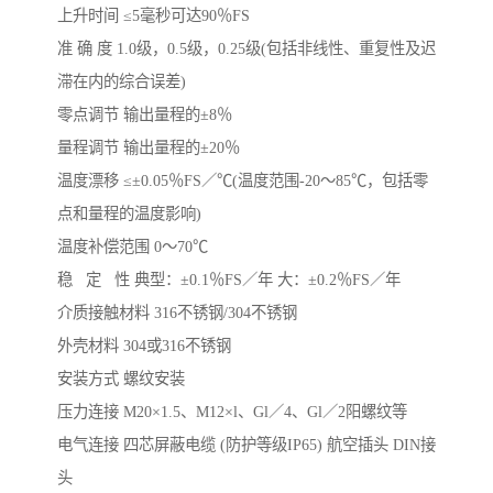
上升时间 ≤5毫秒可达90％FS
准 确 度 1.0级，0.5级，0.25级(包括非线性、重复性及迟
滞在内的综合误差)
零点调节 输出量程的±8％
量程调节 输出量程的±20％
温度漂移 ≤±0.05％FS／℃(温度范围-20～85℃，包括零
点和量程的温度影响)
温度补偿范围 0～70℃
稳 定 性 典型：±0.1％FS／年 大：±0.2％FS／年
介质接触材料 316不锈钢/304不锈钢
外壳材料 304或316不锈钢
安装方式 螺纹安装
压力连接 M20×1.5、M12×l、Gl／4、Gl／2阳螺纹等
电气连接 四芯屏蔽电缆 (防护等级IP65) 航空插头 DIN接
头