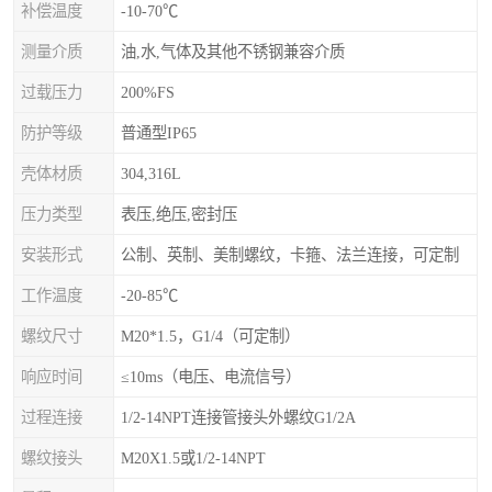
补偿温度
-10-70℃
测量介质
油,水,气体及其他不锈钢兼容介质
过载压力
200%FS
防护等级
普通型IP65
壳体材质
304,316L
压力类型
表压,绝压,密封压
安装形式
公制、英制、美制螺纹，卡箍、法兰连接，可定制
工作温度
-20-85℃
螺纹尺寸
M20*1.5，G1/4（可定制）
响应时间
≤10ms（电压、电流信号）
过程连接
1/2-14NPT连接管接头外螺纹G1/2A
螺纹接头
M20X1.5或1/2-14NPT