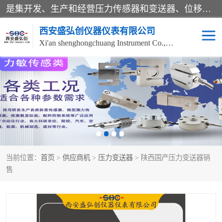
是集开发、生产和经营压力传感器和变送器、位移传感器和变送器、流量传感器和变送器、称重传感器和变送器、测力传感器和变送器、温湿度传感器和变送器、扭矩传感器、智能数显控制仪表等产品的化高新技术企业。
西安盛弘创仪器仪表有限公司
Xi'an shenghongchuang Instrument Co., Ltd
称重传感器
超声波流量计
压力变送器
通用型压力变送器
液位变送器
流量计
当前位置：
首页
>
供应商机
>
压力变送器
> 陕西国产压力变送器销
位移传感器
差压变送器
售