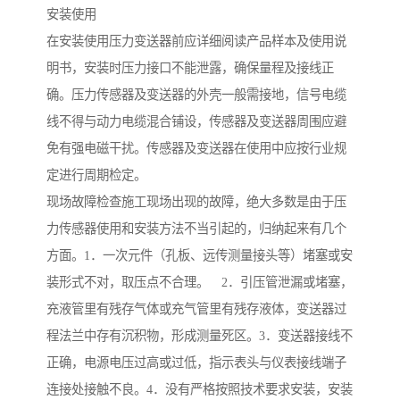
安装使用
在安装使用压力变送器前应详细阅读产品样本及使用说
明书，安装时压力接口不能泄露，确保量程及接线正
确。压力传感器及变送器的外壳一般需接地，信号电缆
线不得与动力电缆混合铺设，传感器及变送器周围应避
免有强电磁干扰。传感器及变送器在使用中应按行业规
定进行周期检定。
现场故障检查施工现场出现的故障，绝大多数是由于压
力传感器使用和安装方法不当引起的，归纳起来有几个
方面。1．一次元件（孔板、远传测量接头等）堵塞或安
装形式不对，取压点不合理。 2．引压管泄漏或堵塞，
充液管里有残存气体或充气管里有残存液体，变送器过
程法兰中存有沉积物，形成测量死区。3．变送器接线不
正确，电源电压过高或过低，指示表头与仪表接线端子
连接处接触不良。4．没有严格按照技术要求安装，安装