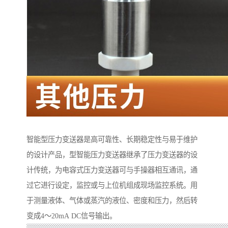
智能型压力变送器是高可靠性、长期稳定性与易于维护
的设计产品，型智能压力变送器继承了压力变送器的设
计传统，为电容式压力变送器可与手操器相互通讯，通
过它进行设定，监控或与上位机组成现场监控系统。用
于测量液体、气体或蒸汽的液位、密度和压力，然后转
变成4～20mA DC信号输出。