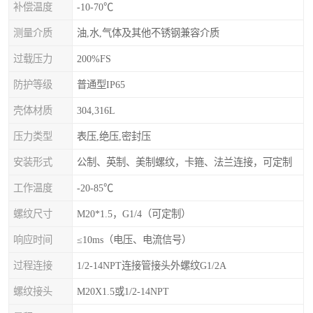
补偿温度
-10-70℃
测量介质
油,水,气体及其他不锈钢兼容介质
过载压力
200%FS
防护等级
普通型IP65
壳体材质
304,316L
压力类型
表压,绝压,密封压
安装形式
公制、英制、美制螺纹，卡箍、法兰连接，可定制
工作温度
-20-85℃
螺纹尺寸
M20*1.5，G1/4（可定制）
响应时间
≤10ms（电压、电流信号）
过程连接
1/2-14NPT连接管接头外螺纹G1/2A
螺纹接头
M20X1.5或1/2-14NPT