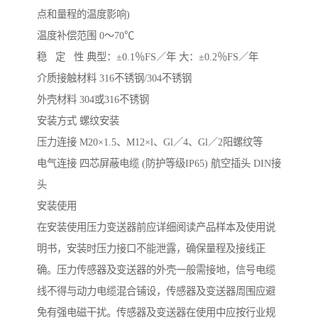
点和量程的温度影响)
温度补偿范围 0～70℃
稳 定 性 典型：±0.1％FS／年 大：±0.2％FS／年
介质接触材料 316不锈钢/304不锈钢
外壳材料 304或316不锈钢
安装方式 螺纹安装
压力连接 M20×1.5、M12×l、Gl／4、Gl／2阳螺纹等
电气连接 四芯屏蔽电缆 (防护等级IP65) 航空插头 DIN接
头
安装使用
在安装使用压力变送器前应详细阅读产品样本及使用说
明书，安装时压力接口不能泄露，确保量程及接线正
确。压力传感器及变送器的外壳一般需接地，信号电缆
线不得与动力电缆混合铺设，传感器及变送器周围应避
免有强电磁干扰。传感器及变送器在使用中应按行业规