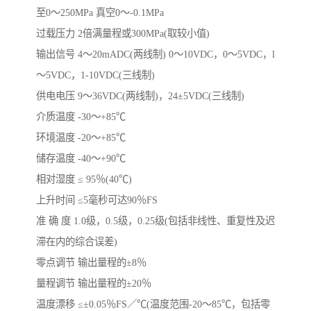
至0～250MPa 真空0～-0.1MPa
过载压力 2倍满量程或300MPa(取较小值)
输出信号 4～20mADC(两线制) 0～10VDC，0～5VDC，l
～5VDC，1-10VDC(三线制)
供电电压 9～36VDC(两线制)，24±5VDC(三线制)
介质温度 -30～+85℃
环境温度 -20～+85℃
储存温度 -40～+90℃
相对湿度 ≤ 95％(40℃)
上升时间 ≤5毫秒可达90％FS
准 确 度 1.0级，0.5级，0.25级(包括非线性、重复性及迟
滞在内的综合误差)
零点调节 输出量程的±8％
量程调节 输出量程的±20％
温度漂移 ≤±0.05％FS／℃(温度范围-20～85℃，包括零