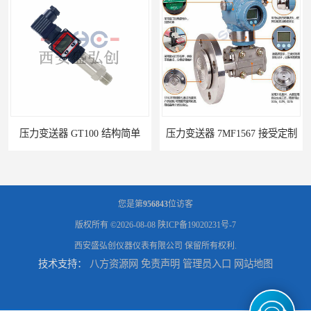
GT100 结构简单
压力变送器 7MF1567 接受定制
您是第
956843
位访客
版权所有 ©2026-08-08
陕ICP备19020231号-7
西安盛弘创仪器仪表有限公司
保留所有权利.
技术支持：
八方资源网
免责声明
管理员入口
网站地图
压力变送器 ZPM213 按需定制
压力变送器 ZF-S-X 性能稳定