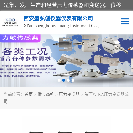
是集开发、生产和经营压力传感器和变送器、位移传感器和变送器、流量传感器和变送器、称重传感器和变送器、测力传感器和变送器、温湿度传感器和变送器、扭矩传感器、智能数显控制仪表等产品的化高新技术企业。
西安盛弘创仪器仪表有限公司
Xi'an shenghongchuang Instrument Co., Ltd
称重传感器
超声波流量计
压力变送器
通用型压力变送器
液位变送器
流量计
当前位置：
首页
>
供应商机
>
压力变送器
> 陕西WIKA压力变送器公
位移传感器
差压变送器
司