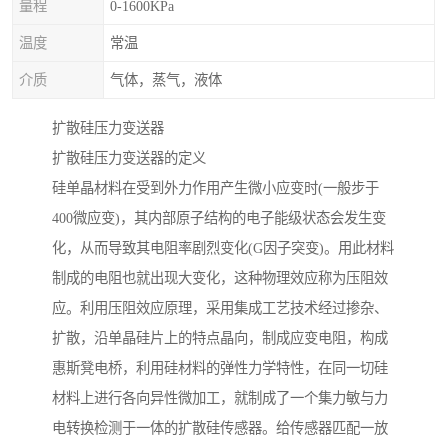
量程
0-1600KPa
温度
常温
介质
气体，蒸气，液体
扩散硅压力变送器
扩散硅压力变送器的定义
硅单晶材料在受到外力作用产生微小应变时(一般步于
400微应变)，其内部原子结构的电子能级状态会发生变
化，从而导致其电阻率剧烈变化(G因子突变)。用此材料
制成的电阻也就出现大变化，这种物理效应称为压阻效
应。利用压阻效应原理，采用集成工艺技术经过掺杂、
扩散，沿单晶硅片上的特点晶向，制成应变电阻，构成
惠斯凳电桥，利用硅材料的弹性力学特性，在同一切硅
材料上进行各向异性微加工，就制成了一个集力敏与力
电转换检测于一体的扩散硅传感器。给传感器匹配一放