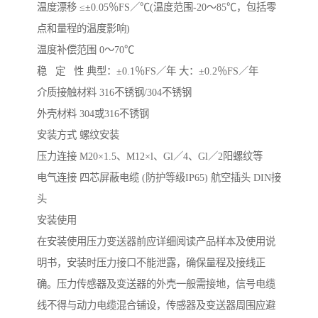
温度漂移 ≤±0.05％FS／℃(温度范围-20～85℃，包括零
点和量程的温度影响)
温度补偿范围 0～70℃
稳 定 性 典型：±0.1％FS／年 大：±0.2％FS／年
介质接触材料 316不锈钢/304不锈钢
外壳材料 304或316不锈钢
安装方式 螺纹安装
压力连接 M20×1.5、M12×l、Gl／4、Gl／2阳螺纹等
电气连接 四芯屏蔽电缆 (防护等级IP65) 航空插头 DIN接
头
安装使用
在安装使用压力变送器前应详细阅读产品样本及使用说
明书，安装时压力接口不能泄露，确保量程及接线正
确。压力传感器及变送器的外壳一般需接地，信号电缆
线不得与动力电缆混合铺设，传感器及变送器周围应避