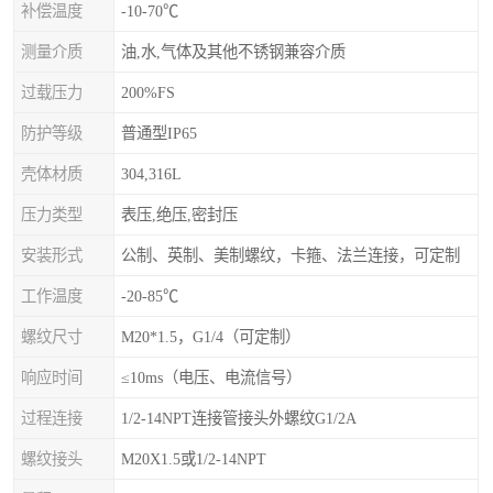
补偿温度
-10-70℃
测量介质
油,水,气体及其他不锈钢兼容介质
过载压力
200%FS
防护等级
普通型IP65
壳体材质
304,316L
压力类型
表压,绝压,密封压
安装形式
公制、英制、美制螺纹，卡箍、法兰连接，可定制
工作温度
-20-85℃
螺纹尺寸
M20*1.5，G1/4（可定制）
响应时间
≤10ms（电压、电流信号）
过程连接
1/2-14NPT连接管接头外螺纹G1/2A
螺纹接头
M20X1.5或1/2-14NPT