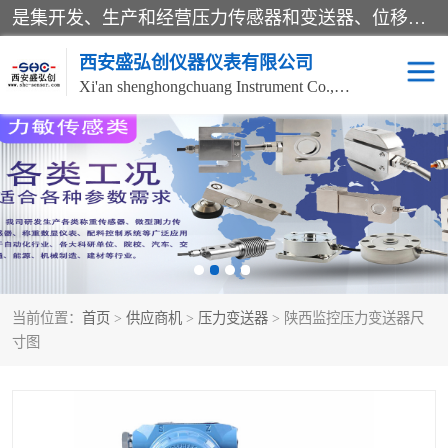
是集开发、生产和经营压力传感器和变送器、位移传感器和变送器、流量传感器和变送器、称重传感器和变送器、测力传感器和变送器、温湿度传感器和变送器、扭矩传感器、智能数显控制仪表等产品的化高新技术企业。
西安盛弘创仪器仪表有限公司
Xi'an shenghongchuang Instrument Co., Ltd
称重传感器
超声波流量计
压力变送器
通用型压力变送器
液位变送器
流量计
当前位置：
首页
>
供应商机
>
压力变送器
> 陕西监控压力变送器尺
位移传感器
差压变送器
寸图