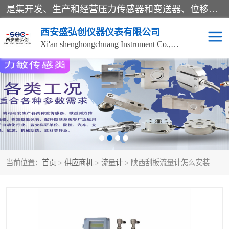
是集开发、生产和经营压力传感器和变送器、位移传感器和变送器、流量传感器和变送器、称重传感器和变送器、测力传感器和变送器、温湿度传感器和变送器、扭矩传感器、智能数显控制仪表等产品的化高新技术企业。
西安盛弘创仪器仪表有限公司
Xi'an shenghongchuang Instrument Co., Ltd
称重传感器
超声波流量计
压力变送器
通用型压力变送器
液位变送器
流量计
当前位置：
首页
>
供应商机
>
流量计
> 陕西刮板流量计怎么安装
位移传感器
差压变送器