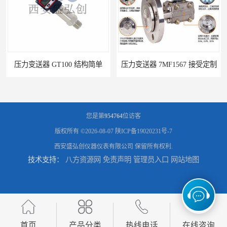
压力变送器 GT100 结构简单
压力变送器 7MF1567 接受定制
您是第
954764
位访客
版权所有 ©2026-08-07
陕ICP备19020231号-7
西安盛弘创仪器仪表有限公司
保留所有权利.
技术支持：
八方资源网
免责声明
管理员入口
网站地图
压力变送器 ZPM213 按需定制
压力变送器 ZF-S-X 性能稳定
首页
产品分类
热线电话
在线咨询