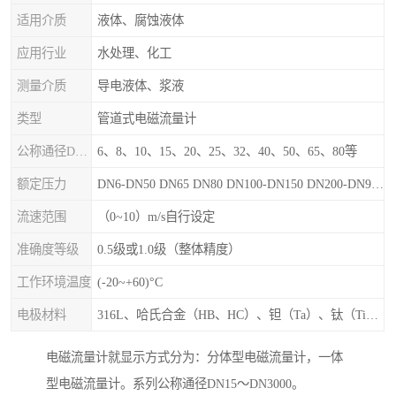
适用介质
液体、腐蚀液体
应用行业
水处理、化工
测量介质
导电液体、浆液
类型
管道式电磁流量计
公称通径DN（mm）
6、8、10、15、20、25、32、40、50、65、80等
额定压力
DN6-DN50 DN65 DN80 DN100-DN150 DN200-DN900等
流速范围
（0~10）m/s自行设定
准确度等级
0.5级或1.0级（整体精度）
工作环境温度
(-20~+60)°C
电极材料
316L、哈氏合金（HB、HC）、钽（Ta）、钛（Ti）、铂（Pt）、碳化钙（WC）、陶瓷
电磁流量计就显示方式分为：分体型电磁流量计，一体
型电磁流量计。系列公称通径DN15～DN3000。