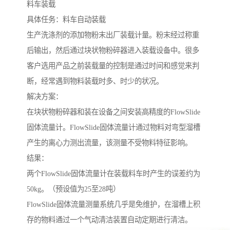
料车装载
具体任务：料车自动装载
生产洗涤剂的添加物粉末出厂装载计量。粉末经过称重
后输出，然后通过块状物粉碎器进入装载设备中。很多
客户选用产品之前装载量的控制是通过时间和感觉来判
断，经常遇到物料装载时多、时少的状况。
解决方案：
在块状物粉碎器和装在设备之间安装高精度的FlowSlide
固体流量计。FlowSlide固体流量计通过物料对弯型溜槽
产生的离心力测出流量，该测量不受物料特征影响。
结果：
两个FlowSlide固体流量计在装载料车时产生的误差约为
50kg。（预设值为25至28吨）
FlowSlide固体流量测量系统几乎是免维护，在溜槽上积
存的物料通过一个气动清洁装置自动定期进行清洁。