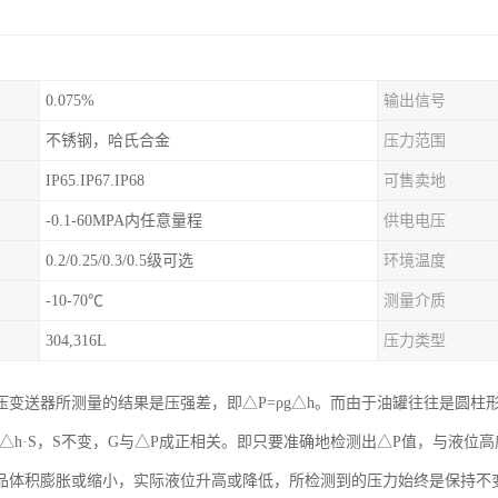
0.075%
输出信号
不锈钢，哈氏合金
压力范围
IP65.IP67.IP68
可售卖地
-0.1-60MPA内任意量程
供电电压
0.2/0.25/0.3/0.5级可选
环境温度
-10-70℃
测量介质
304,316L
压力类型
压变送器所测量的结果是压强差，即△P=ρg△h。而由于油罐往往是圆柱
=ρg△h·S，S不变，G与△P成正相关。即只要准确地检测出△P值，与液
品体积膨胀或缩小，实际液位升高或降低，所检测到的压力始终是保持不