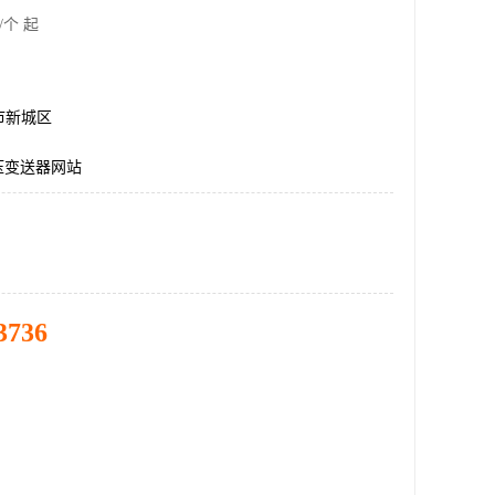
/个 起
市新城区
压变送器网站
3736