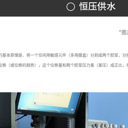
的基本原理是、将一个空间用敏感元件（多用膜盒）分割成两个腔室，分
位移（或位移的趋势），这个位移量和两个腔室压力差（差压）成正比，