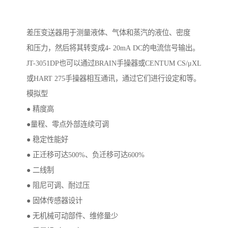
差压变送器用于测量液体、气体和蒸汽的液位、密度
和压力，然后将其转变成4- 20mA DC的电流信号输出。
JT-3051DP也可以通过BRAIN手操器或CENTUM CS/μXL
或HART 275手操器相互通讯，通过它们进行设定和等。
模拟型
● 精度高
●量程、零点外部连续可调
● 稳定性能好
● 正迁移可达500%、负迁移可达600%
● 二线制
● 阻尼可调、耐过压
● 固体传感器设计
● 无机械可动部件、维修量少