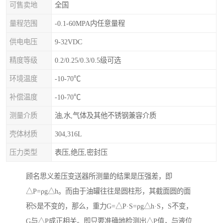
可售卖地
全国
量程范围
-0.1-60MPA内任意量程
供电电压
9-32VDC
精度等级
0.2/0.25/0.3/0.5级可选
环境温度
-10-70℃
补偿温度
-10-70℃
测量介质
油,水,气体及其他不锈钢兼容介质
壳体材质
304,316L
压力类型
表压,绝压,密封压
顾名思义差压变送器所测量的结果是压强差，即
△P=ρg△h。而由于油罐往往是圆柱形，其截面圆的面
积S是不变的，那么，重力G=△P·S=ρg△h·S，S不变，
G与△P成正相关。即只要准确地检测出△P值，与液位