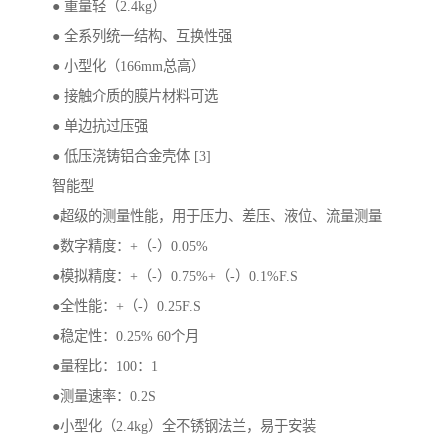
● 重量轻（2.4kg）
● 全系列统一结构、互换性强
● 小型化（166mm总高）
● 接触介质的膜片材料可选
● 单边抗过压强
● 低压浇铸铝合金壳体 [3]
智能型
●超级的测量性能，用于压力、差压、液位、流量测量
●数字精度：+（-）0.05%
●模拟精度：+（-）0.75%+（-）0.1%F.S
●全性能：+（-）0.25F.S
●稳定性：0.25% 60个月
●量程比：100：1
●测量速率：0.2S
●小型化（2.4kg）全不锈钢法兰，易于安装