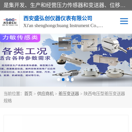
是集开发、生产和经营压力传感器和变送器、位移传感器和变送器、流量传感器和变送器、称重传感器和变送器、测力传感器和变送器、温湿度传感器和变送器、扭矩传感器、智能数显控制仪表等产品的化高新技术企业。
西安盛弘创仪器仪表有限公司
Xi'an shenghongchuang Instrument Co., Ltd
称重传感器
超声波流量计
压力变送器
通用型压力变送器
液位变送器
流量计
当前位置：
首页
>
供应商机
>
差压变送器
> 陕西电压型差压变送器
位移传感器
差压变送器
规格