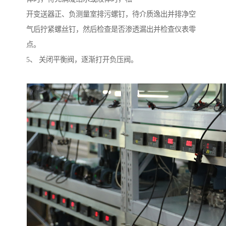
开变送器正、负测量室排污螺钉，待介质逸出并排净空
气后拧紧螺丝钉，然后检查是否渗透漏出并检查仪表零
点。
5、 关闭平衡阀，逐渐打开负压阀。