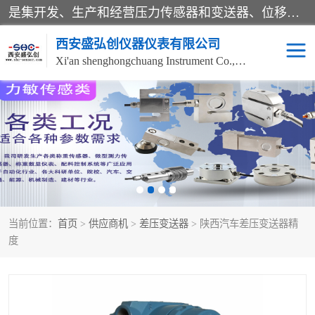
是集开发、生产和经营压力传感器和变送器、位移传感器和变送器、流量传感器和变送器、称重传感器和变送器、测力传感器和变送器、温湿度传感器和变送器、扭矩传感器、智能数显控制仪表等产品的化高新技术企业。
西安盛弘创仪器仪表有限公司
Xi'an shenghongchuang Instrument Co., Ltd
称重传感器
超声波流量计
压力变送器
通用型压力变送器
液位变送器
流量计
当前位置：
首页
>
供应商机
>
差压变送器
> 陕西汽车差压变送器精
位移传感器
差压变送器
度